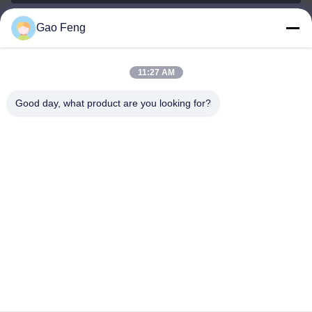
Gao Feng
suli@sulidry.com
E-mail
11:27 AM
Good day, what product are you looking for?
0086-519-88670331
전화
Changzhou Su Li drying equipment Co., Ltd.