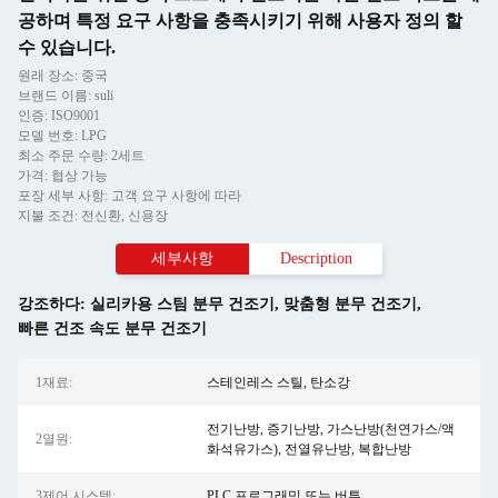
공하며 특정 요구 사항을 충족시키기 위해 사용자 정의 할
수 있습니다.
원래 장소: 중국
브랜드 이름: suli
인증: ISO9001
모델 번호: LPG
최소 주문 수량: 2세트
가격: 협상 가능
포장 세부 사항: 고객 요구 사항에 따라
지불 조건: 전신환, 신용장
세부사항
Description
강조하다:
실리카용 스팀 분무 건조기
,
맞춤형 분무 건조기
,
빠른 건조 속도 분무 건조기
1재료:
스테인레스 스틸, 탄소강
전기난방, 증기난방, 가스난방(천연가스/액
2열원:
화석유가스), 전열유난방, 복합난방
3제어 시스템:
PLC 프로그래밍 또는 버튼