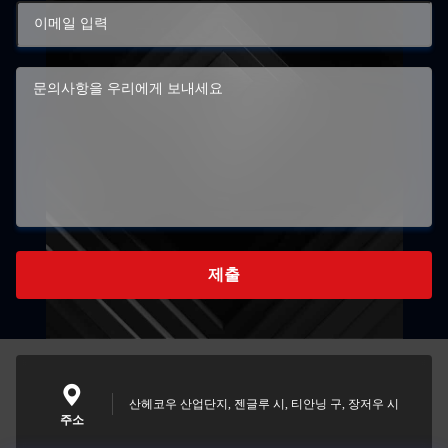
제출
산헤코우 산업단지, 젠글루 시, 티안닝 구, 장저우 시
주소