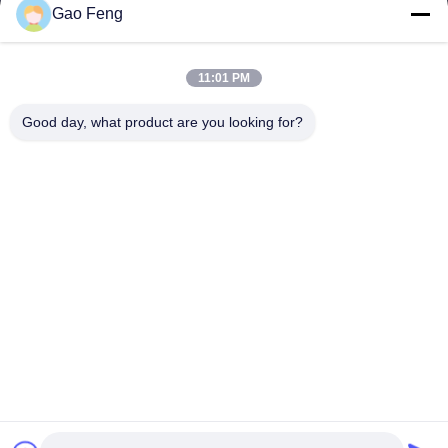
Gao Feng
suli@sulidry.com
E-mail
11:01 PM
Good day, what product are you looking for?
0086-519-88670331
전화
Changzhou Su Li drying equipment Co., Ltd.