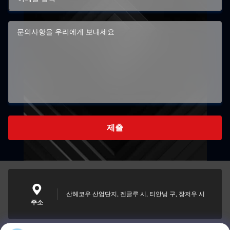
제출
산헤코우 산업단지, 젠글루 시, 티안닝 구, 장저우 시
주소