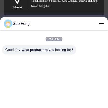
Taman Industri Sanhekou, Kota Zhenglu, Distrik Tianning,
Kota Changzhou
Alamat
Gao Feng
suli@sulidry.com
E-mail
2:38 PM
Good day, what product are you looking for?
0086-519-88670331
Telepon
Changzhou Su Li drying equipment Co., Ltd.