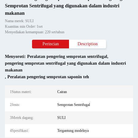
Semprotan Sentrifugal yang digunakan dalam industri
makanan
Nama merek: SULI
Kuantitas min Order: 1set
Menyediakan kemampuan: 220 set/tahun
Perincian
Description
Menyoroti:
Peralatan pengering semprotan sentrifugal
,
pengering semprotan sentrifugal yang digunakan dalam industri
makanan
,
Peralatan pengering semprotan saponin teh
1Status materi:
Cairan
2Jenis:
Semprotan Sentrifugal
3Merek dagang:
SULI
4Spesifikasi:
Tergantung modelnya