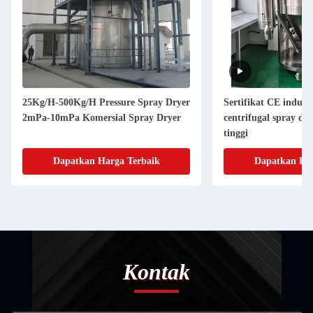
25Kg/H-500Kg/H Pressure Spray Dryer
Sertifikat CE indust
2mPa-10mPa Komersial Spray Dryer
centrifugal spray dr
tinggi
Dapatkan Harga Terbaik
Dapatkan Har
Kontak