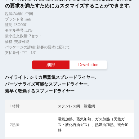
の要求を満たすためにカスタマイズすることができます.
起源の場所: 中国
ブランド名: suli
証明: ISO9001
モデル番号: LPG
最小注文数量: 2セット
価格: 交渉可能
パッケージの詳細: 顧客の要求に応じて
支払条件: T/T、L/C
細部
Description
ハイライト:
シリカ用蒸気スプレードライヤー
,
パーソナライズ可能なスプレードライヤー
,
素早く乾燥するスプレードライヤー
1材料:
ステンレス鋼、炭素鋼
電気加熱、蒸気加熱、ガス加熱（天然ガ
2熱源:
ス・液化石油ガス）、熱媒油加熱、複合加
熱