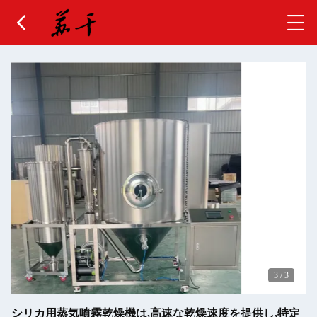
3
/
3
シリカ用蒸気噴霧乾燥機は,高速な乾燥速度を提供し,特定