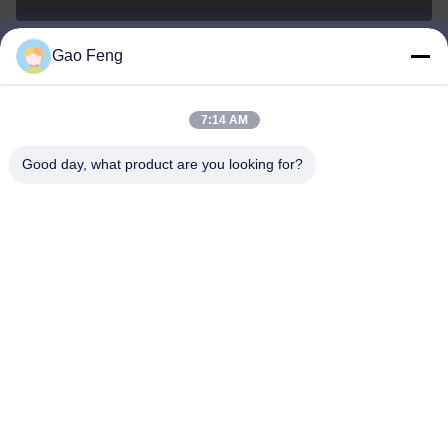
Gao Feng
suli@sulidry.com
E-mail
7:14 AM
Good day, what product are you looking for?
0086-519-88670331
電話
Changzhou Su Li drying equipment Co., Ltd.