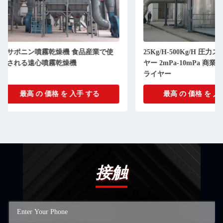
25Kg/H-500Kg/H 圧力スプレードライ
LPGシリーズ 高速
ヤー 2mPa-10mPa 商業用スプレード
業用 CE 証明書
ライヤー
最高 の 価格 を 入手 する
最高 の 価格 
接触