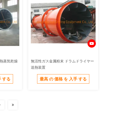
超熱蒸気乾燥
無活性ガス金属粉末 ドラムドライヤー
送熱装置
手 する
最高 の 価格 を 入手 する