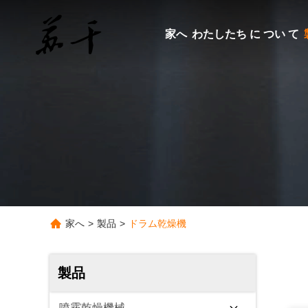
家へ
わたしたち に つい て
家へ
>
製品
>
ドラム乾燥機
製品
噴霧乾燥機械