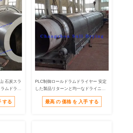
山 石炭スラ
PLC制御ロールドラムドライヤー 安定
ドラムドライ
した製品リターンと均一なドライニン
グを達成
手 する
最高 の 価格 を 入手 する