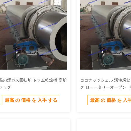
温の煙ガス回転炉 ドラム乾燥機 高炉
ココナッツシェル 活性炭鉱
ラッグ
グ ローータリーオーブン 
ヤー 蒸気
最高 の 価格 を 入手 する
最高 の 価格 を 入