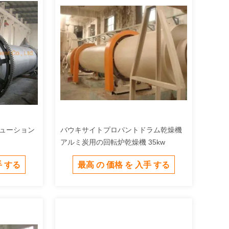
リューション
バウキサイトプロパントドラム乾燥機
アルミ炭用の回転炉乾燥機 35kw
手 する
最高 の 価格 を 入手 する