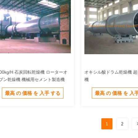
000kg/H 石炭回転乾燥機 ローターオ
オキシル酸ドラム乾燥機 
ブン乾燥機 機械用セメント製造機
機
最高 の 価格 を 入手 する
最高 の 価格 を 入
1
2