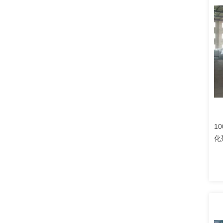
1
化
イ