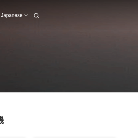
Japanese
機