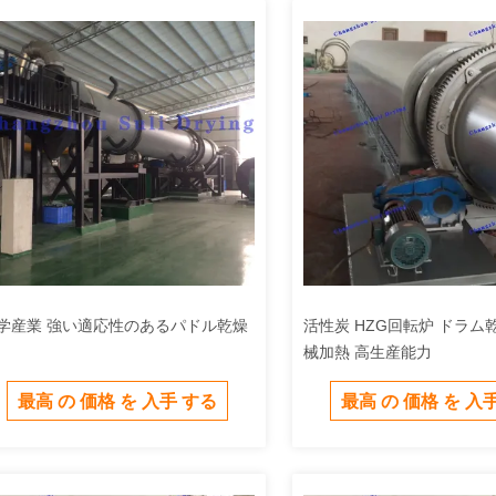
学産業 強い適応性のあるパドル乾燥
活性炭 HZG回転炉 ドラム
械加熱 高生産能力
最高 の 価格 を 入手 する
最高 の 価格 を 入