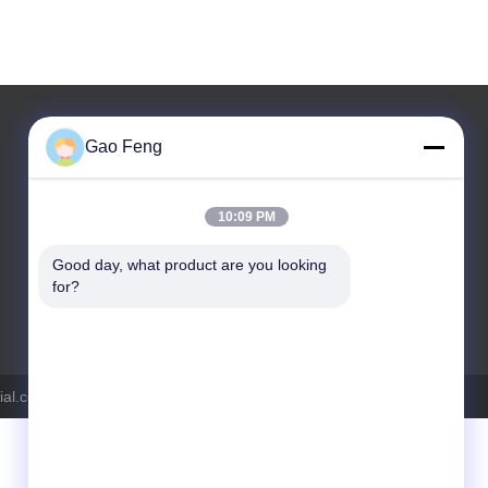
Gao Feng
10:09 PM
Good day, what product are you looking 
for?
テレ: +8615716783323
ial.com . 複製権所有。