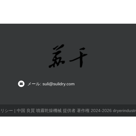
メール: suli@sulidry.com
ポリシー
| 中国 良質 噴霧乾燥機械 提供者 著作権 2024-2026 dryerindustr