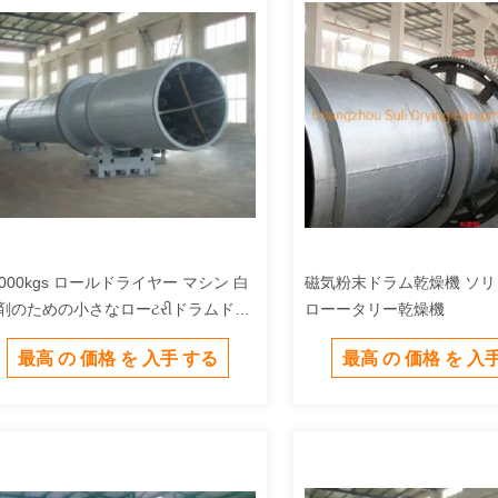
0000kgs ロールドライヤー マシン 白
磁気粉末ドラム乾燥機 ソ
剤のための小さなローટરીドラムドラ
ローータリー乾燥機
ヤー
最高 の 価格 を 入手 する
最高 の 価格 を 入