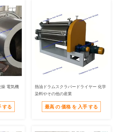
乾燥 電気機
熱油ドラムスクラパードライヤー 化学
染料やその他の産業
手 する
最高 の 価格 を 入手 する