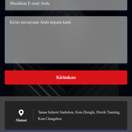
Kirimkan
Taman Industri Sanhekou, Kota Zhenglu, Distrik Tianning,
Kota Changzhou
Alamat