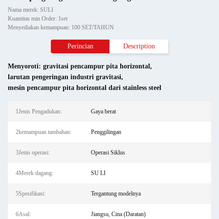
Nama merek: SULI
Kuantitas min Order: 1set
Menyediakan kemampuan: 100 SET/TAHUN
Perincian
Description
Menyoroti:
gravitasi pencampur pita horizontal
,
larutan pengeringan industri gravitasi
,
mesin pencampur pita horizontal dari stainless steel
1Jenis Pengadukan:
Gaya berat
2kemampuan tambahan:
Penggilingan
3Jenis operasi:
Operasi Siklus
4Merek dagang:
SU LI
5Spesifikasi:
Tergantung modelnya
6Asal:
Jiangsu, Cina (Daratan)