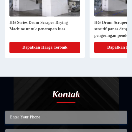
HG Series Drum Scraper Drying
HG Drum Scraper D
Machine untuk penerapan luas
sensitif panas denga
pengeringan pendek
Dapatkan Harga Terbaik
Dapatkan Har
Kontak