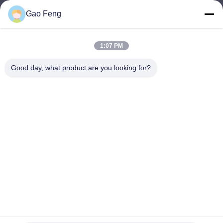
Gao Feng
suli@sulidry.com
E-mail
1:07 PM
Good day, what product are you looking for?
0086-519-88670331
Telepon
Changzhou Su Li drying equipment Co., Ltd.