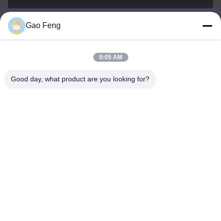
Gao Feng
suli@sulidry.com
E-mail
9:05 AM
Good day, what product are you looking for?
0086-519-88670331
Telefono
Changzhou Su Li drying equipment Co., Ltd.