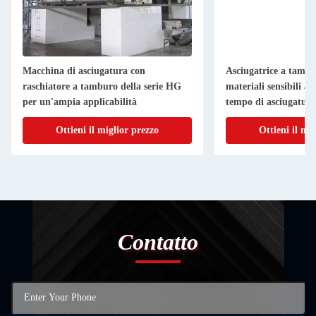
Macchina di asciugatura con
Asciugatrice a tamb
raschiatore a tamburo della serie HG
materiali sensibili al
per un'ampia applicabilità
tempo di asciugatura
Ottieni il miglior prezzo
Ottieni il mi
Contatto