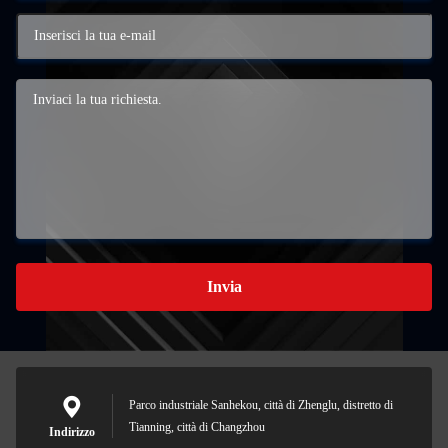
Invia
Parco industriale Sanhekou, città di Zhenglu, distretto di
Tianning, città di Changzhou
Indirizzo