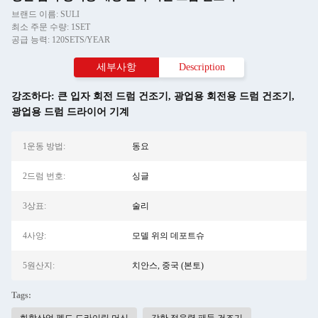
브랜드 이름: SULI
최소 주문 수량: 1SET
공급 능력: 120SETS/YEAR
세부사항
Description
강조하다:
큰 입자 회전 드럼 건조기
,
광업용 회전용 드럼 건조기
,
광업용 드럼 드라이어 기계
1운동 방법:
동요
2드럼 번호:
싱글
3상표:
술리
4사양:
모델 위의 데포트슈
5원산지:
치안스, 중국 (본토)
Tags: