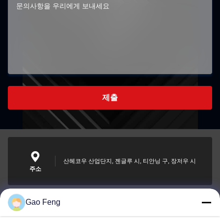
제출
산헤코우 산업단지, 젠글루 시, 티안닝 구, 장저우 시
주소
Gao Feng
suli@sulidry.com