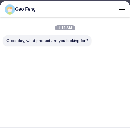
Gao Feng
suli@sulidry.com
E-mail
1:13 AM
Good day, what product are you looking for?
0086-519-88670331
전화
Changzhou Su Li drying equipment Co., Ltd.