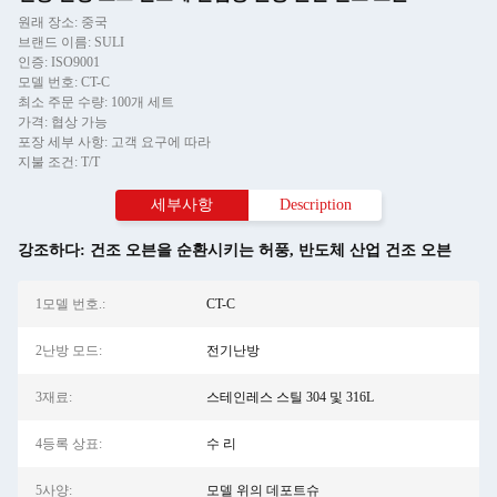
원래 장소: 중국
브랜드 이름: SULI
인증: ISO9001
모델 번호: CT-C
최소 주문 수량: 100개 세트
가격: 협상 가능
포장 세부 사항: 고객 요구에 따라
지불 조건: T/T
세부사항
Description
강조하다:
건조 오븐을 순환시키는 허풍
,
반도체 산업 건조 오븐
1모델 번호.:
CT-C
2난방 모드:
전기난방
3재료:
스테인레스 스틸 304 및 316L
4등록 상표:
수 리
5사양:
모델 위의 데포트슈