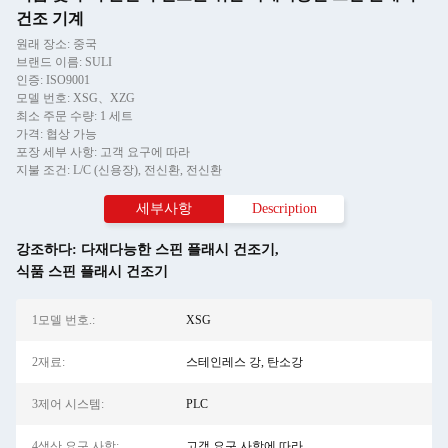
건조 기계
원래 장소: 중국
브랜드 이름: SULI
인증: ISO9001
모델 번호: XSG、XZG
최소 주문 수량: 1 세트
가격: 협상 가능
포장 세부 사항: 고객 요구에 따라
지불 조건: L/C (신용장), 전신환, 전신환
세부사항
Description
강조하다:
다재다능한 스핀 플래시 건조기
,
식품 스핀 플래시 건조기
1모델 번호.:
XSG
2재료:
스테인레스 강, 탄소강
3제어 시스템:
PLC
4생산 요구 사항:
고객 요구 사항에 따라