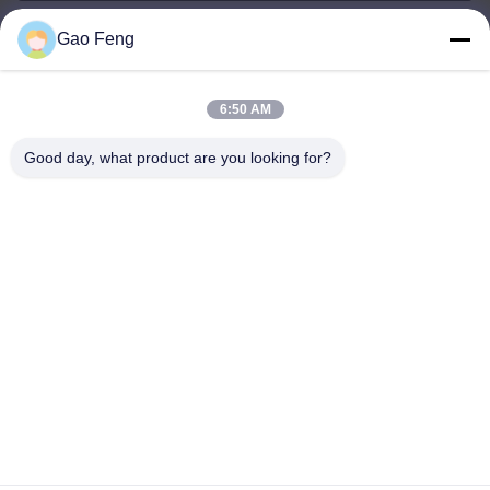
Gao Feng
suli@sulidry.com
E-mail
6:50 AM
Good day, what product are you looking for?
0086-519-88670331
전화
Changzhou Su Li drying equipment Co., Ltd.