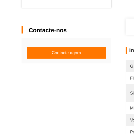
Contacte-nos
I
Contacte agora
G
Fl
Si
M
V
P