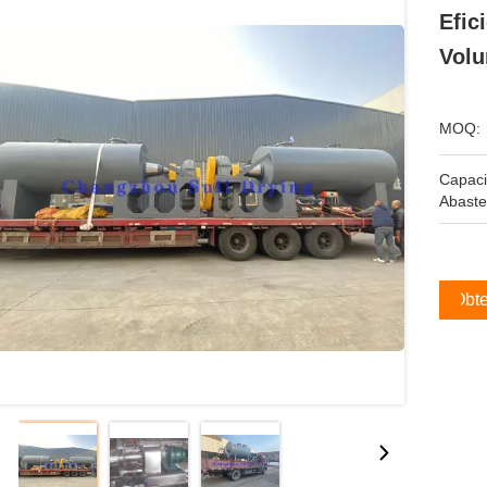
Efic
Volu
MOQ:
Capac
Abaste
Obte