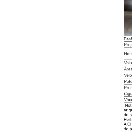
Par
Proj
No
Vol
Áre
Velo
Pot
Pre
(ág
Vácu
Nota
ar q
de s
Perf
A C
de p