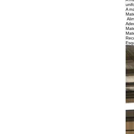
unif
A má
Mate
Alim
Adeq
Mate
Mate
Recu
Esq