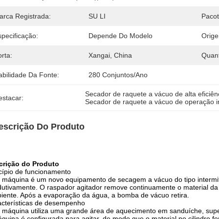
arca Registrada:
SU LI
Pacot
pecificação:
Depende Do Modelo
Orig
rta:
Xangai, China
Quan
abilidade Da Fonte:
280 Conjuntos/ano
Secador de raquete a vácuo de alta eficiên
estacar:
Secador de raquete a vácuo de operação i
escrição Do Produto
crição do Produto
cípio de funcionamento
 máquina é um novo equipamento de secagem a vácuo do tipo intermit
utivamente. O raspador agitador remove continuamente o material da s
piente. Após a evaporação da água, a bomba de vácuo retira.
cterísticas de desempenho
 máquina utiliza uma grande área de aquecimento em sanduíche, superfí
quina é configurada para agitar, de modo que o material no cilindro f