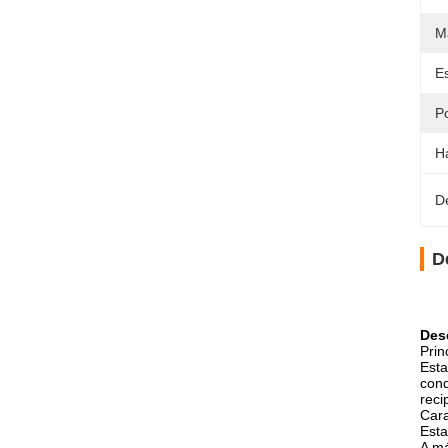
M
Es
Po
H
D
D
Des
Prin
Esta
cond
reci
Cara
Esta
A má