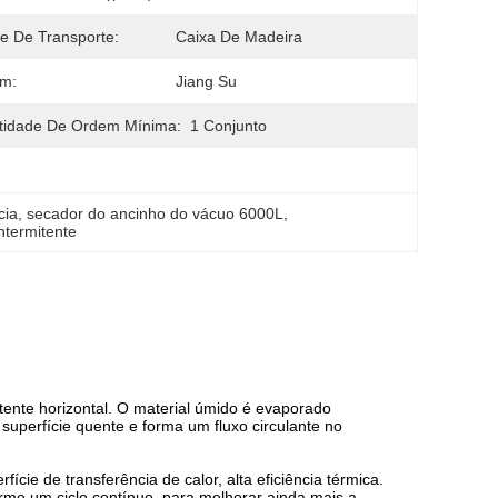
e De Transporte:
Caixa De Madeira
em:
Jiang Su
tidade De Ordem Mínima:
1 Conjunto
cia
, 
secador do ancinho do vácuo 6000L
, 
ntermitente
ente horizontal. O material úmido é evaporado
uperfície quente e forma um fluxo circulante no
cie de transferência de calor, alta eficiência térmica.
orme um ciclo contínuo, para melhorar ainda mais a