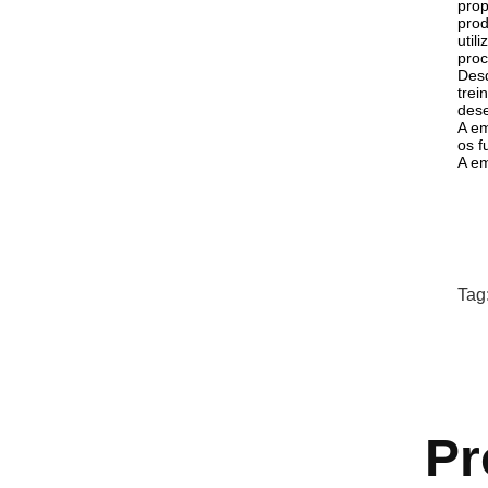
prop
prod
util
proc
Desd
trei
dese
A em
os f
A em
Tag
Pr