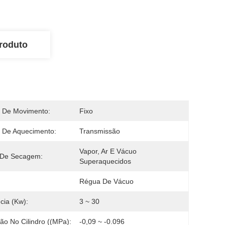
roduto
 De Movimento:
Fixo
 De Aquecimento:
Transmissão
Vapor, Ar E Vácuo 
 De Secagem:
Superaquecidos
Régua De Vácuo
cia (kw):
3 ~ 30
ão No Cilindro ((MPa):
-0,09 ~ -0.096