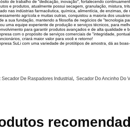
ósito de trabalho de "dedicação, inovação", fortalecendo continuamen
utos e produtos, atualmente possui secagem, granulação, mistura, tr
izado nas indústrias farmacêutica, química, alimentícia, de enzimas, de
essamento agrícola e muitas outras, conquistou a maioria dos usuário
e a sua fundação, mantendo a filosofia de negócios de "tecnologia para 
nou uma equipe experiente de produção e serviços técnicos, para melh
nvolvimento para garantir produtos avançados e de alta qualidade e b
presa com o propósito de serviços comerciais de "integridade, pontua
uncionários, criará maior valor para você e retorno!
presa SuLi com uma variedade de protótipos de amostra, dá as boas-v
:
Secador De Raspadores Industrial
,
Secador Do Ancinho Do 
odutos recomenda