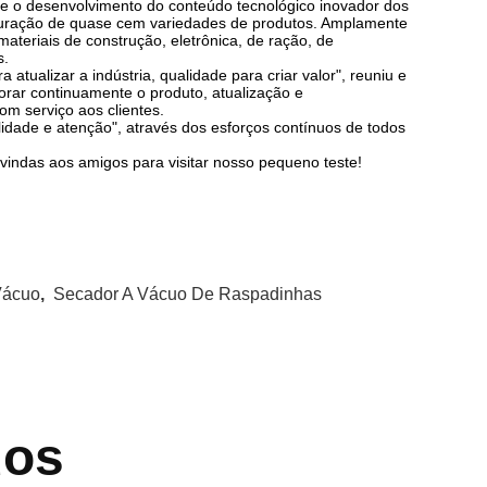
te o desenvolvimento do conteúdo tecnológico inovador dos
ituração de quase cem variedades de produtos. Amplamente
 materiais de construção, eletrônica, de ração, de
s.
atualizar a indústria, qualidade para criar valor", reuniu e
orar continuamente o produto, atualização e
om serviço aos clientes.
lidade e atenção", através dos esforços contínuos de todos
indas aos amigos para visitar nosso pequeno teste!
Vácuo
,
Secador A Vácuo De Raspadinhas
dos