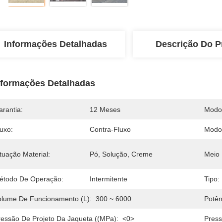
Informações Detalhadas
Descrição Do P
nformações Detalhadas
arantia:
12 Meses
Modo
uxo:
Contra-Fluxo
Modo
tuação Material:
Pó, Solução, Creme
Meio
étodo De Operação:
Intermitente
Tipo:
olume De Funcionamento (L):
300 ~ 6000
Potên
ressão De Projeto Da Jaqueta ((MPa):
<0>
Press