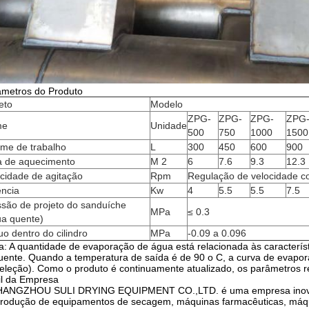
âmetros do Produto
eto
Modelo
ZPG-
ZPG-
ZPG-
ZPG
me
Unidade
500
750
1000
1500
ume de trabalho
L
300
450
600
900
a de aquecimento
M 2
6
7.6
9.3
12.3
cidade de agitação
Rpm
Regulação de velocidade c
ência
Kw
4
5.5
5.5
7.5
ssão de projeto do sanduíche
MPa
≤ 0.3
ua quente)
o dentro do cilindro
MPa
-0.09 a 0.096
: A quantidade de evaporação de água está relacionada às característ
uente. Quando a temperatura de saída é de 90 o C, a curva de evapor
eleção). Como o produto é continuamente atualizado, os parâmetros r
il da Empresa
HANGZHOU SULI DRYING EQUIPMENT CO.,LTD. é uma empresa inovador
rodução de equipamentos de secagem, máquinas farmacêuticas, máqui