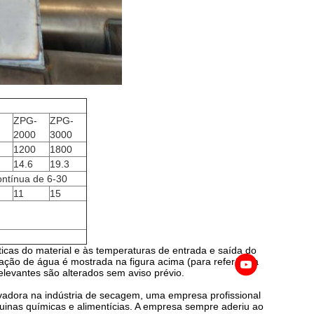
-
ZPG-
ZPG-
2000
3000
1200
1800
14.6
19.3
ontínua de 6-30
11
15
icas do material e às temperaturas de entrada e saída do
ação de água é mostrada na figura acima (para referência
elevantes são alterados sem aviso prévio.
a na indústria de secagem, uma empresa profissional
nas químicas e alimentícias. A empresa sempre aderiu ao