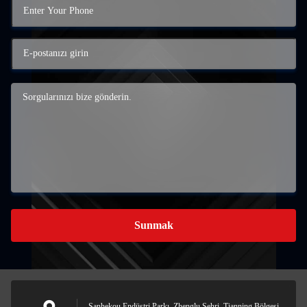
Sunmak
Sanhekou Endüstri Parkı, Zhenglu Şehri, Tianning Bölgesi,