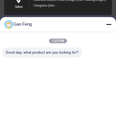
Changzhou Şehri
Adres
Gao Feng
suli@sulidry.com
E-mail
7:23 PM
Good day, what product are you looking for?
0086-519-88670331
Telefon.
Changzhou Su Li drying equipment Co., Ltd.