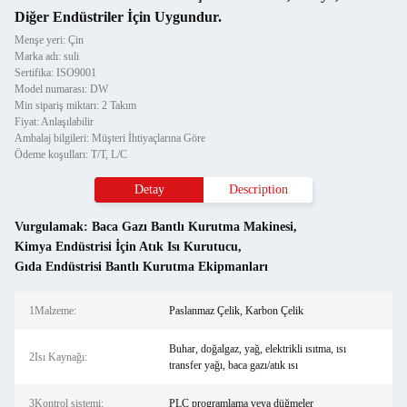
Diğer Endüstriler İçin Uygundur.
Menşe yeri: Çin
Marka adı: suli
Sertifika: ISO9001
Model numarası: DW
Min sipariş miktarı: 2 Takım
Fiyat: Anlaşılabilir
Ambalaj bilgileri: Müşteri İhtiyaçlarına Göre
Ödeme koşulları: T/T, L/C
Detay
Description
Vurgulamak:
Baca Gazı Bantlı Kurutma Makinesi
,
Kimya Endüstrisi İçin Atık Isı Kurutucu
,
Gıda Endüstrisi Bantlı Kurutma Ekipmanları
1Malzeme:
Paslanmaz Çelik, Karbon Çelik
Buhar, doğalgaz, yağ, elektrikli ısıtma, ısı
2Isı Kaynağı:
transfer yağı, baca gazı/atık ısı
3Kontrol sistemi:
PLC programlama veya düğmeler