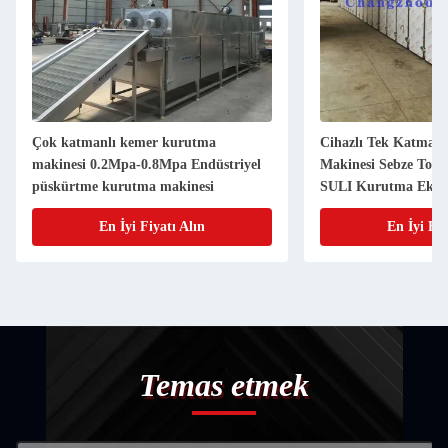
nlı kemer kurutma
Cihazlı Tek Katmanlı Kemer Kurut
.2Mpa-0.8Mpa Endüstriyel
Makinesi Sebze Toplu Üretimi İçin
 kurutma makinesi
SULI Kurutma Ekipmanı
En İyi Fiyatı Alın
En İyi Fiyatı Alın
Temas etmek