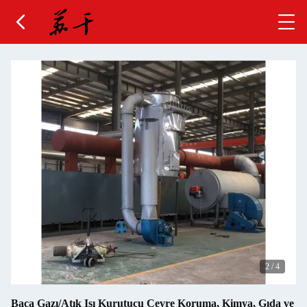
3
/
4
Baca Gazı/Atık Isı Kurutucu Çevre Koruma, Kimya, Gıda ve