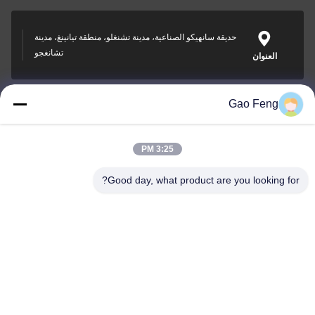
حديقة سانهيكو الصناعية، مدينة تشنغلو، منطقة تيانينغ، مدينة
تشانغجو
العنوان
Gao Feng
suli@sulidry.com
E-mail
3:25 PM
Good day, what product are you looking for?
0086-519-88670331
الهاتف
Changzhou Su Li drying equipment Co., Ltd.