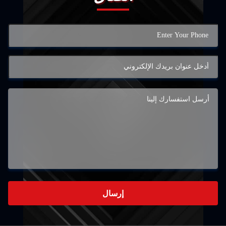
إرسال