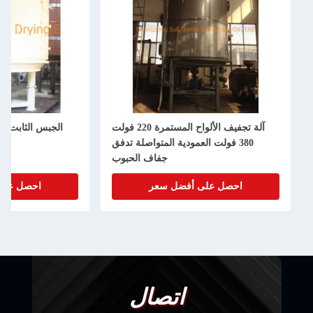
آلة تجفيف الألواح المستمرة 220 فولت
الجبس الثابت المطبخ المستمر للمط
3 فولت العمودية المتواصلة تدفق
الصناعي حسب الطل
جفاف الحبوب
صل على أفضل سعر
احصل على أفضل سعر
اتصال