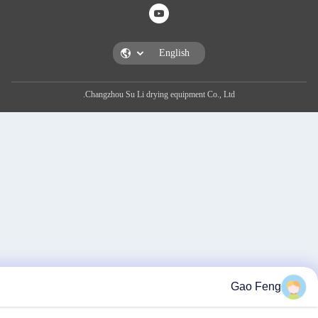
Changzhou Su Li drying equipment Co., Ltd.
G