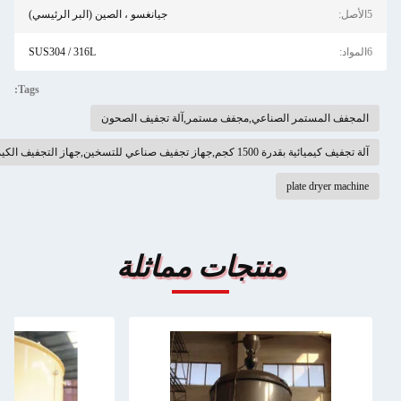
جيانغسو ، الصين (البر الرئيسي)
SUS304 / 316L
Tags:
ر الصناعي,مجفف مستمر,آلة تجفيف الصحون
جهاز التجفيف الكيميائي تسخين الحركة
pla
منتجات مماثلة