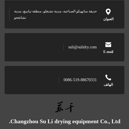
ديقة سانهيكو الصناعية، مدينة تشنغلو، منطقة تيانينغ، مدينة
تشانغجو
suli@sulidry.co
0086-519-8867033
Changzhou Su Li drying equipment