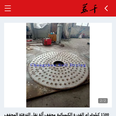
غرام القدرة الكيميائية مجفف آلة نقل التدفئة المجفف