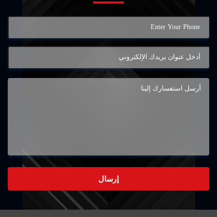
إرسال