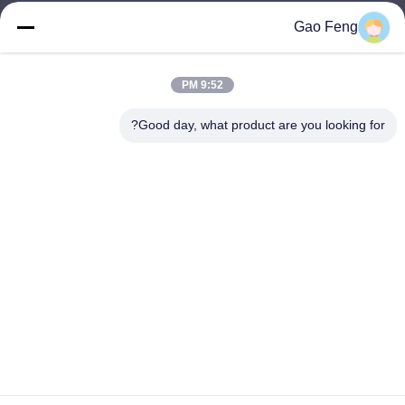
Gao Feng
suli@sulidry.com
E-mail
9:52 PM
Good day, what product are you looking for?
0086-519-88670331
الهاتف
Changzhou Su Li drying equipment Co., Ltd.