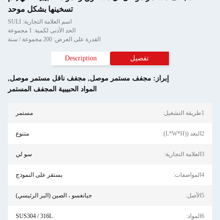
تسخينها بشكل موحد
اسم العلامة التجارية: SULI
الحد الأدنى لكمية: 1 مجموعة
القدرة على العرض: 200 مجموعة / سنة
تفصيل
Description
إبراز:
مجفف مستمر موصل
,
مجفف ناقل مستمر موصل
,
المواد الحبيبية المجفف المستمر
1طريقة التشغيل:
مستمر
2البعد ((L*W*H):
متنوع
3العلامة التجارية:
سو لي
4المواصفات:
يستقر على النموذج
5الأصل:
جيانغسو ، الصين (البر الرئيسي)
6المواد:
SUS304 / 316L