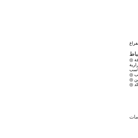
ياط
◎ عند الطلب، يرجى اختيار مجفف الفراغ المناسب وفقا لعوامل مثل محتوى الماء من المواد الجافة، ومحتوى الماء من درجة الحرارة، والكمية الجافة
ارية