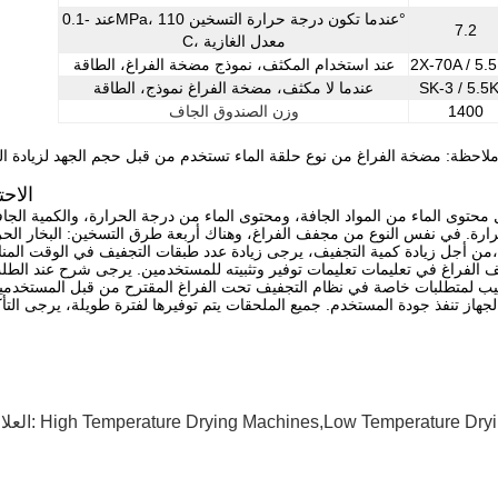
عند -0.1MPa، عندما تكون درجة حرارة التسخين 110°
7.2
C، معدل الغازية
2X-70A / 5.
عند استخدام المكثف، نموذج مضخة الفراغ، الطاقة
SK-3 / 5.5
عندما لا مكثف، مضخة الفراغ نموذج، الطاقة
1400
وزن الصندوق الجاف
الاحت
رة. في نفس النوع من مجفف الفراغ، وهناك أربعة طرق التسخين: البخار الحر
High Temperature Drying Machines,Low Temperature Dry
العلامات: