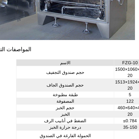
المواصفات التق
FZG-10
الاسم
1500×1060
حجم صندوق التجفيف
20
1513×1924
حجم الصندوق الجاف
20
5
طبقة مطبوخة
122
المصفوفة
460×640×
حجم الخبز
20
الخبز
≤0.784
الضغط في أنابيب الرف
35-150
درجة حرارة الخبز
الحمولة الفارغة في الصندوق