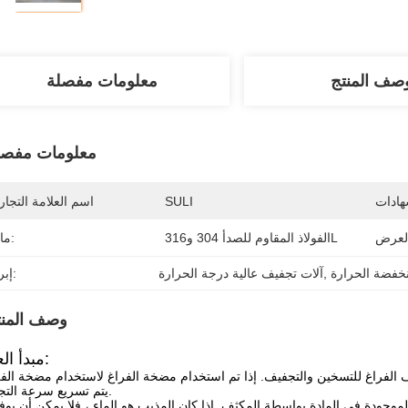
صف المنتج
معلومات مفصلة
معلومات مفصل
هادات
SULI
اسم العلامة التجار
الفولاذ المقاوم للصدأ 304 و316L
مادة:
خفضة الحرارة
, 
آلات تجفيف عالية درجة الحرارة
إبراز:
وصف المنت
مبدأ العمل:
فراغ للتسخين والتجفيف. إذا تم استخدام مضخة الفراغ لاستخدام مضخة الفر
يتم تسريع سرعة التجفيف.
لموجودة في المادة بواسطة المكثف. إذا كان المذيب هو الماء ، فلا يمكن أن يوف