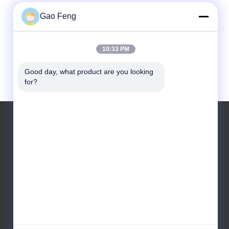
Gao Feng
10:33 PM
Good day, what product are you looking 
for?
الهاتف: +8615716783323