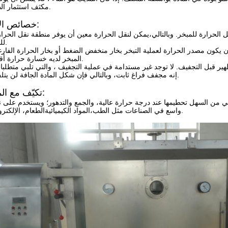
مكثف استثمار الطاقة.
خصائص الأداء:
للمبخر.
◎ المبخر لديه خسارة حرارة أقل.
◎ إنه مجفف فراغ ثابت، وبالتالي فإن شكل المادة الجافة لن يتلف.
تكيّف مع المواد:
ي من السهل تحطيمها عند درجة حرارة عالية، والجمع والتدهور؛ ويستخدم على 
واسع في الصناعات مثل الطب،المواد الكيميائيةالطعام، الإلكترونيات.