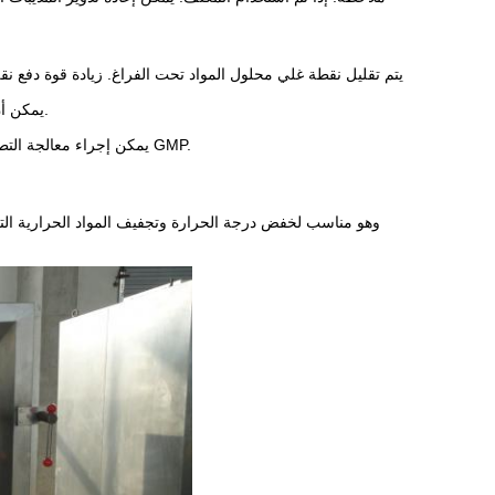
◎ يمكن أن يكون مصدر الحرارة لعملية التبخر بخار منخفض الضغط أو بخار الحرارة الفارغة.
◎ يمكن إجراء معالجة التطهير قبل التجفيف. لا توجد غير مستدامة في عملية التجفيف ، والتي تلبي متطلبات GMP.
وهو مناسب لخفض درجة الحرارة وتجفيف المواد الحرارية الت