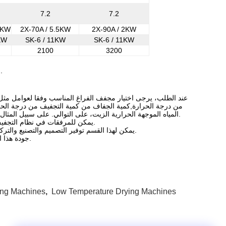
7.2
7.2
5KW
2X-70A / 5.5KW
2X-90A / 2KW
KW
SK-6 / 11KW
SK-6 / 11KW
2100
3200
ملاحظة: مضخة الفراغ من نوع حلقة الماء تستخدم من قبل حجم الجهد لزيادة الفراغ.
من درجة الحرارة,كمية الجفاف من كمية التجفيف من درجة الحرا
المياه الموجهة الحرارية الزيت، على التوالي. على سبيل المثال،من أجل زيادة كمية التجفيف، يرجى زيادة عدد طبقات التجفيف في الوقت المناسب.
◎ يمكن للمرفقات في نظام التجفيف الفراغ في تعليمات تعليمات توفير وتثبيته للمستخدمين. يرجى شرح عند الطلب.
◎ يمكن لهذا القسم توفير التصميم والتصنيع والتركيب لمتطلبات خاصة في نظام التجفيف تحت الفراغ المقترح من قبل المستخدمين.
◎ جودة هذا الجهاز تنفذ جودة المستخدم. جميع الملحقات يتم توفيرها لفترة طويلة، يرجى التأكد.
ing Machines
,
Low Temperature Drying Machines