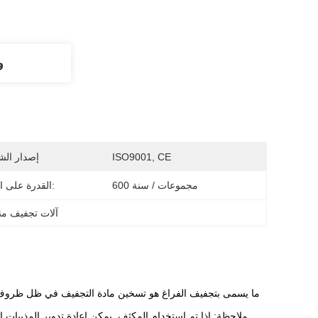
و
ISO9001, CE
إصدار الش
600 مجموعات / سنة
القدرة على العرض:
آلات تجفيف من
ما يسمى بتجفيف الفراغ هو تسخين مادة التجفيف في ظل ظروف ال
ملاحظة: إذا تم استخدام المكثف. يمكن إعادة تدوير المذيبات ا