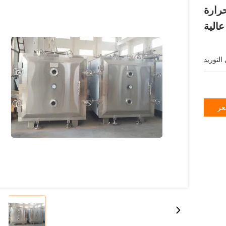
رارة
عالية
عر