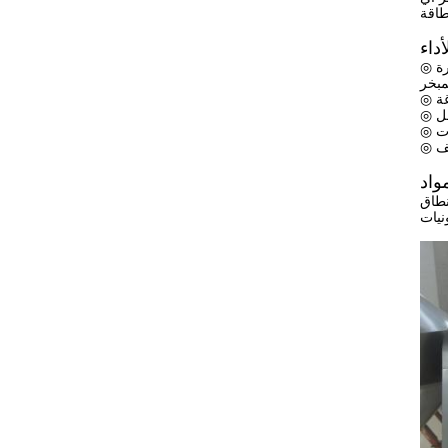
◎ يتم تقليل نقطة غلي محلول المواد تحت الفراغ. زيادة قوة دفع نقل الحرارة للمبخر. وبالتالي،يمكن لنقل الحرارة معين أن يوفر منطقة نقل الحرارة
نطاق