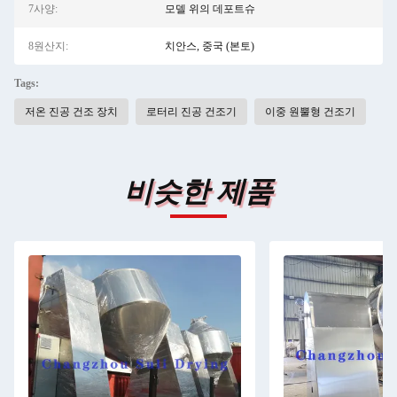
7사양:
모델 위의 데포트슈
8원산지:
치안스, 중국 (본토)
Tags:
저온 진공 건조 장치
로터리 진공 건조기
이중 원뿔형 건조기
비슷한 제품