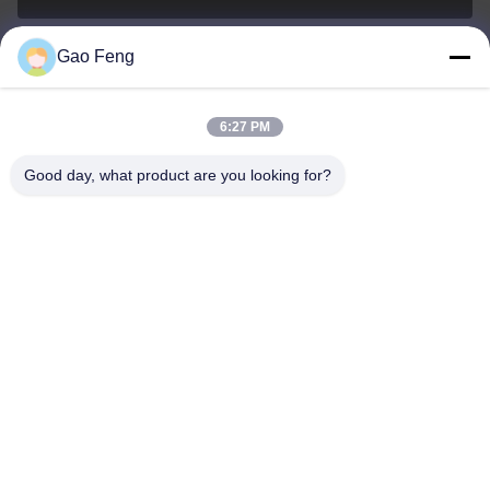
Gao Feng
suli@sulidry.com
E-mail
6:27 PM
Good day, what product are you looking for?
0086-519-88670331
전화
Changzhou Su Li drying equipment Co., Ltd.