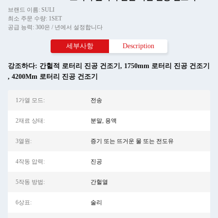
브랜드 이름: SULI
최소 주문 수량: 1SET
공급 능력: 300은 / 년에서 설정합니다
세부사항
Description
강조하다:
간헐적 로터리 진공 건조기
,
1750mm 로터리 진공 건조기
,
4200Mm 로터리 진공 건조기
1가열 모드:
전송
2재료 상태:
분말, 용액
3열원:
증기 또는 뜨거운 물 또는 전도유
4작동 압력:
진공
5작동 방법:
간헐열
6상표:
술리