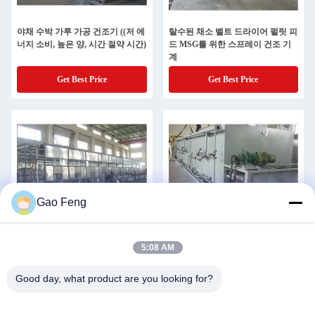
야채 수박 가루 가공 건조기 ((저 에
탈수된 채소 벨트 드라이어 펄릿 피
너지 소비, 높은 양, 시간 절약 시간)
드 MSG를 위한 스프레이 건조 기
계
Get Best Price
Get Best Price
Gao Feng
증기 구동 벨트 건조기 0.75kw 스프
단일 계층 벨트 건조기 코코넛 칩
5:08 AM
레이 건조기 식품 가공
나무 식물성 단백질
Good day, what product are you looking for?
Get Best Price
Get Best Price