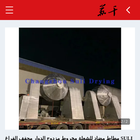
روط مزدوج الدوار مجفف الفراغ