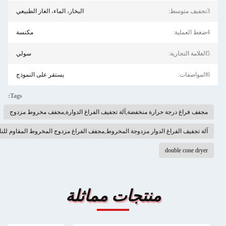
البخار، الماء، الغاز الطبيعي
مكنسة
سولي
يستقر على النموذج
Tags:
يف الفراغ الدوارة,مجفف مخروط مزدوج
وط,مجفف الفراغ مزدوج المخروط المقاوم للنار,مجفف الفراغ من المطاط مزدوج المخروط
مماثلة