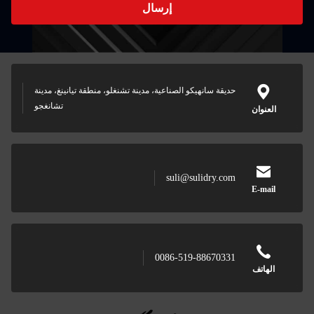
ل
دينة تشنغلو، منطقة تيانينغ، مدينة
تشانغجو