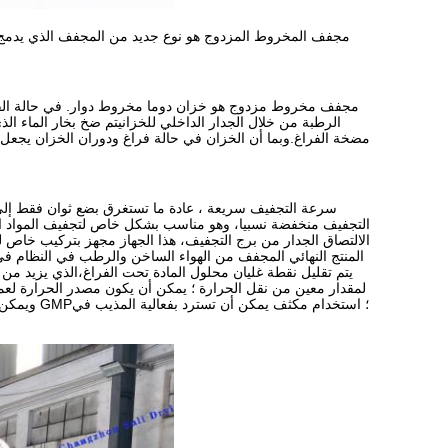
مجفف المخروط المزدوج هو نوع جديد من المجفف الذي يدمج 
مجفف مخروط مزدوج هو خزان دوما مخروط دوار. في حالة الفراغ،
الرطبة من خلال الجدار الداخلي للخزانيتم ضخ بخار الماء ال
مضخة الفراغ.وبما أن الخزان في حالة فراغ ودوران الخزان يجعل 
سرعة التجفيف سريعة ، عادة ما تستغرق بضع ثوان فقط إلى
التجفيف منخفضة نسبيا، وهو مناسب بشكل خاص لتجفيف المواد ال
الالتصاق الجدار من برج التجفيف، هذا الجهاز مجهز بتركيب خاص لم
المنتج النهائي المجفف من الهواء الساخن والرطب في النظام في
يتم تقليل نقطة غليان محلول المادة تحت الفراغ،الذي يزيد من 
لمقدار معين من نقل الحرارة ؛ يمكن أن يكون مصدر الحرارة لعم
ويمكن تطهي