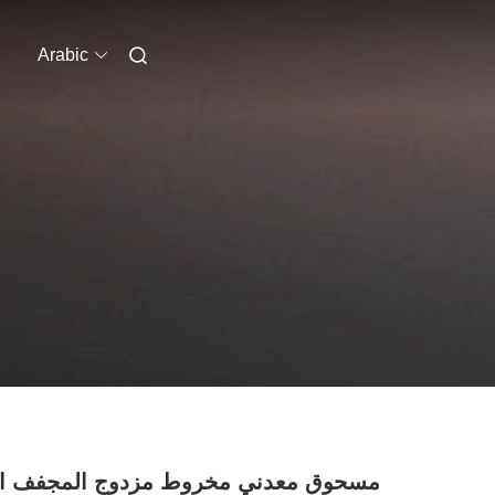
Arabic
مسحوق معدني مخروط مزدوج المجفف ال