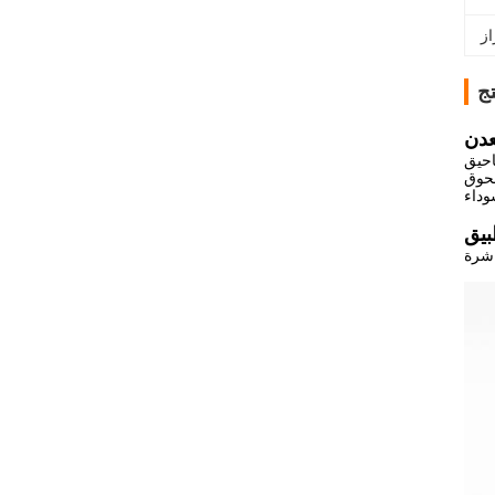
ج
لمساحيق