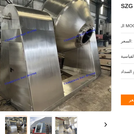
ـ MOQ:
السعر:
عر