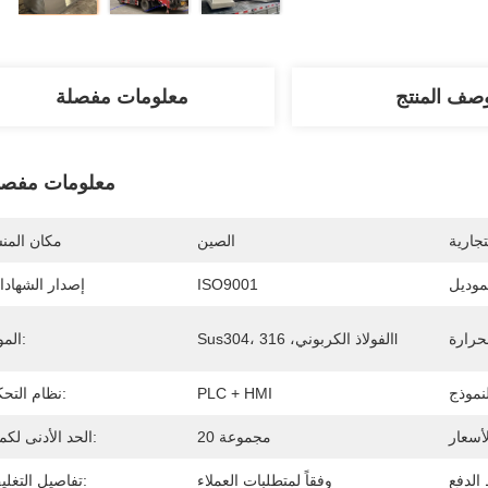
صف المنتج
معلومات مفصلة
معلومات مفصل
تجارية
الصين
مكان المن
موديل
ISO9001
إصدار الشهاد
Sus304، الفولاذ الكربوني، 316l
المواد:
PLC + HMI
نظام التحكم:
20 مجموعة
الحد الأدنى لكمية:
وفقاً لمتطلبات العملاء
تفاصيل التغليف: