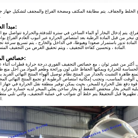
الخلط والجفاف. يتم مطابقة المكثف ومضخة الفراغ والمجفف لتشكيل جهاز 
فراغ
مبدأ العمل:
 يتم إدخال البخار أو الماء الساخن في سترة للتدفئة،والحرارة تتواصل مع ال
ذي تبخر من قبل المادة الرطبة بعد امتصاص الحرارة عبر أنبوب العادم الفراغ بو
المادة تدور باستمرار صعودا وهبوطا، في الداخل والخارج ، يتم تسريع سرعة ت
المادة ، وتحسين كفاءة التجفيف ، ويتم تحقيق الغرض من التجفيف المتساوي.
خصائص المنتج:
 أكثر من عشر ثوان ، مع خصائص التجفيف الفوري.درجة حرارة قطرات أثناء ع
حساسة للحرارة ويمكنها الحفاظ على لون ورائحة وطعم المواد.من أجل منع ظ
نع ظاهرة التشبث بالجدار من المنتج.نظام توصيل الهواء المنتج النهائي الفريد 
 الوقت المناسب، وتجنب إمكانية امتصاص الرطوبة أو تجمع المنتج النهائي الم
قوة دفع نقل الحرارة للمبخر، بحيث يمكن توفير منطقة نقل الحرارة في جهاز ال
لية التبخر بخار منخفض الضغط أو بخار ساخن يغلي.المبخر لديه خسارة حرارة ق
رها قبل التجفيفلا يتم خلط أي شوائب في عملية التجفيف، والتي تلبي متطلبات GMP؛ استخدام مكثف يمكن أن تسترد بفعالية ال
المادة.