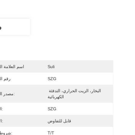
و
Suli
اسم العلامة ال
SZG
رقم ال
البخار، الزيت الحراري، التدفئة 
مصدر الحرارة:
الكهربائية
SZG
النموذج:
قابل للتفاوض
الأسعار:
T/T
شروط الدفع: