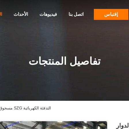
إقتباس
اتصل بنا
فيديوهات
الأحداث
ا
تفاصيل المنتجات
مسحوق معدني مخروط مزدوج المجفف الدوار SZG التدفئة الكهربائية
دوار