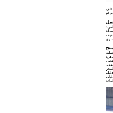
جفاف
.
مواد
اسطة
جفيف
ملية
اهرة
يفصل
جفف.
تبخر
ليلة
مذيب في