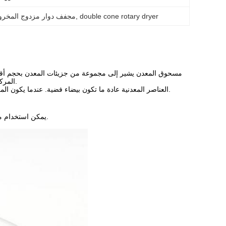
double cone rotary dryer
, 
مجفف دوار مزدوج المخروط
المركبة الصلبة ذات الخصائص المعدنية،والتي هي المواد الخام الرئيسية لمعدنية المسحوق.
العناصر المعدنية عادة ما تكون بيضاء فضية. عندما يكون المعدن في ظل ظروف معينة ، يكون مسحوقًا أسودًا. معظم المساحيق المعدنية سوداء.
يمكن استخدام مسحوق المعدن كمادة أولية لمنتجات المعادن المسحوقة، أو يمكن استخدامه مباشرة.