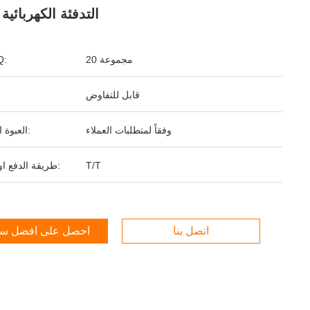
SZG التدفئة الكهربائية
20 مجموعة
ال
قابل للتفاوض
وفقاً لمتطلبات العملاء
العبوة القياسية:
T/T
طريقة الدفع او السداد:
اتصل بنا
احصل على أفضل س