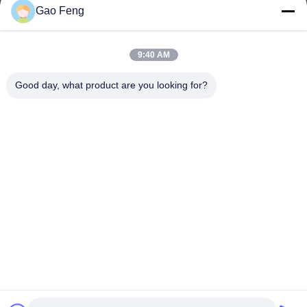
Gao Feng
suli@sulidry.com
E-mail
9:40 AM
Good day, what product are you looking for?
0086-519-88670331
Téléphone
Changzhou Su Li drying equipment Co., Ltd.