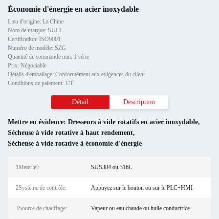
Économie d'énergie en acier inoxydable
Lieu d'origine: La Chine
Nom de marque: SULI
Certification: ISO9001
Numéro de modèle: SZG
Quantité de commande min: 1 série
Prix: Négociable
Détails d'emballage: Conformément aux exigences du client
Conditions de paiement: T/T
Détail
Description
Mettre en évidence:
Dresseurs à vide rotatifs en acier inoxydable
,
Sécheuse à vide rotative à haut rendement
,
Sécheuse à vide rotative à économie d'énergie
1Matériel:
SUS304 ou 316L
2Système de contrôle:
Appuyez sur le bouton ou sur le PLC+HMI
3Source de chauffage:
Vapeur ou eau chaude ou huile conductrice