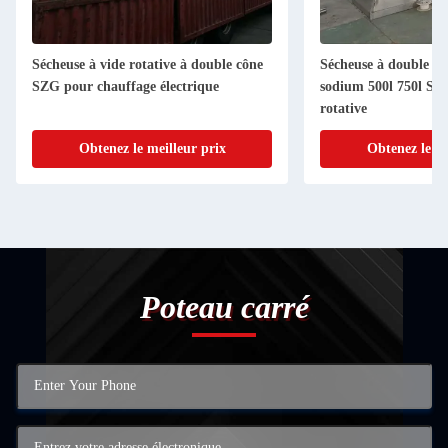
Sécheuse à vide rotative à double cône
Sécheuse à double cô
SZG pour chauffage électrique
sodium 500l 750l Séc
rotative
Obtenez le meilleur prix
Obtenez le me
Poteau carré