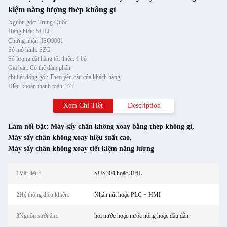
kiệm năng lượng thép không gỉ
Nguồn gốc: Trung Quốc
Hàng hiệu: SULI
Chứng nhận: ISO9001
Số mô hình: SZG
Số lượng đặt hàng tối thiểu: 1 bộ
Giá bán: Có thể đàm phán
chi tiết đóng gói: Theo yêu cầu của khách hàng
Điều khoản thanh toán: T/T
Xem Chi Tiết
Description
Làm nổi bật:
Máy sấy chân không xoay bằng thép không gỉ
,
Máy sấy chân không xoay hiệu suất cao
,
Máy sấy chân không xoay tiết kiệm năng lượng
1Vật liệu:
SUS304 hoặc 316L
2Hệ thống điều khiển:
Nhấn nút hoặc PLC + HMI
3Nguồn sưởi ấm:
hơi nước hoặc nước nóng hoặc dầu dẫn