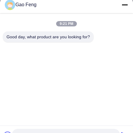
Gao Feng
suli@sulidry.com
E-mail
9:21 PM
Good day, what product are you looking for?
0086-519-88670331
Điện thoại
Changzhou Su Li drying equipment Co., Ltd.