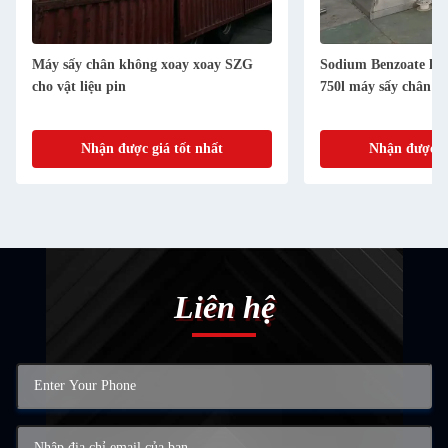
Máy sấy chân không xoay xoay SZG
Sodium Benzoate hai
cho vật liệu pin
750l máy sấy chân k
Nhận được giá tốt nhất
Nhận được gi
Liên hệ