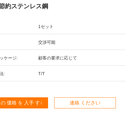
節約ステンレス鋼
1セット
交渉可能
ッケージ:
顧客の要求に応じて
法:
T/T
 の 価格 を 入手 する
連絡 ください