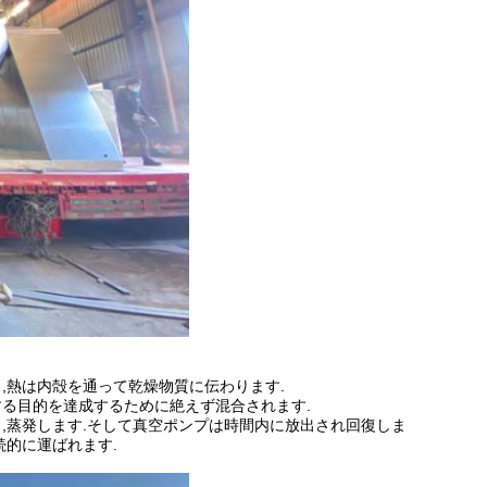
し,熱は内殻を通って乾燥物質に伝わります.
する目的を達成するために絶えず混合されます.
発し,蒸発します.そして真空ポンプは時間内に放出され回復しま
続的に運ばれます.