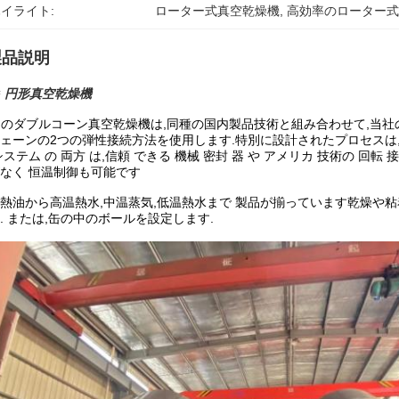
イライト:
ローター式真空乾燥機
, 
高効率のローター
製品説明
G 円形真空乾燥機
Gのダブルコーン真空乾燥機は,同種の国内製品技術と組み合わせて,当
ェーンの2つの弾性接続方法を使用します.特別に設計されたプロセスは,
システム の 両方 は,信頼 できる 機械 密封 器 や アメリカ 技術の 回転
なく 恒温制御も可能です
熱油から高温熱水,中温蒸気,低温熱水まで 製品が揃っています乾燥や粘
. または,缶の中のボールを設定します.