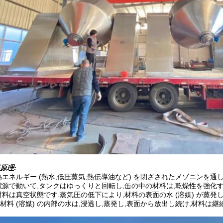
原理:
熱エネルギー (熱水,低圧蒸気,熱伝導油など) を閉ざされたメゾニンを通
電源で動いて,タンクはゆっくりと回転し,缶の中の材料は,乾燥性を強化
材料は真空状態です.蒸気圧の低下により,材料の表面の水 (溶媒) が蒸
材料 (溶媒) の内部の水は,浸透し,蒸発し,表面から放出し続け,材料は継