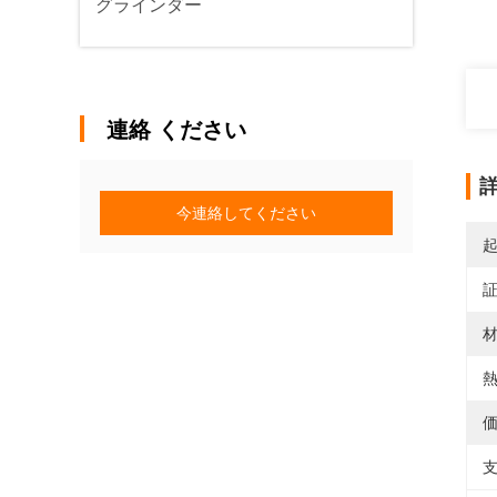
グラインダー
連絡 ください
今連絡してください
材
熱
価
支