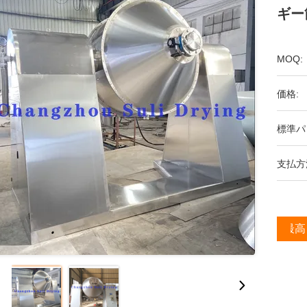
ギー
MOQ:
価格:
標準パ
支払方
最高