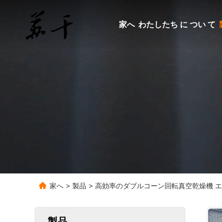
家へ
わたしたち に つい て
家へ
>
製品
>
高効率のダブルコーン回転真空乾燥機 
製品