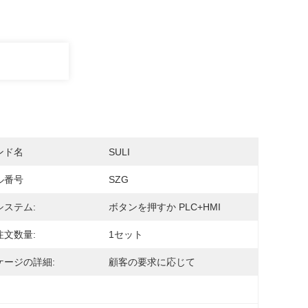
ンド名
SULI
ル番号
SZG
システム:
ボタンを押すか PLC+HMI
注文数量:
1セット
ケージの詳細:
顧客の要求に応じて