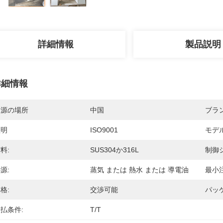
詳細情報
製品説明
詳細情報
起源の場所
中国
ブラ
証明
ISO9001
モデ
料:
SUS304か316L
制御
源:
蒸気 または 熱水 または 導電油
最小
格:
交渉可能
パッ
払条件:
T/T