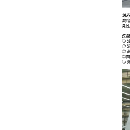
適応
濃縮
発性
性能
◎ 
◎ 
◎ 
◎間
◎ 