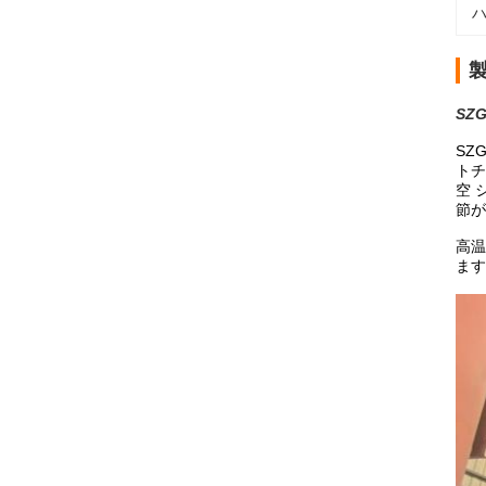
ハ
SZ
SZ
トチ
空 
節が
高温
ます