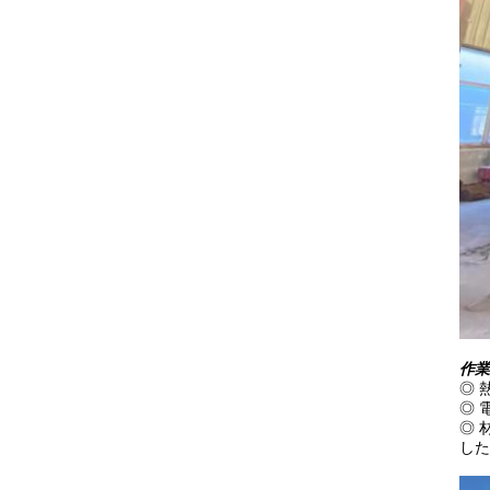
作業
◎ 
◎ 
◎ 
した