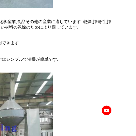
の化学産業,食品その他の産業に適しています..乾燥,揮発性,揮
ない材料の乾燥のためにより適しています.
用できます.
操作はシンプルで清掃が簡単です.