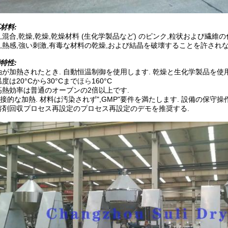
材料:
,混合,乾燥,乾燥,乾燥材料 (生化学製品など) のピンク,粒状および繊維
,熱感,強い刺激,有毒な材料の乾燥,および結晶を破壊することを許され
特性:
油が加熱されたとき. 自動恒温制御を使用します. 乾燥と生化学製品を使
温度は20°Cから30°Cまで
ほら
160°C
高熱効率は普通のオーブンの2倍以上です.
接的な加熱. 材料は汚染されず",GMP"要件を満たします. 設備の保守
溶剤回収プロセス再設定のプロセス再設定のデモを推奨する.