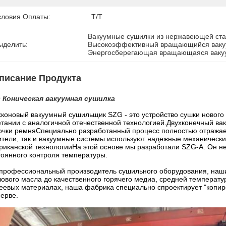
словия Оплаты:
T/T
Вакуумные сушилки из нержавеющей ст
ыделить:
Высокоэффективный вращающийся ваку
Энергосберегающая вращающаяся ваку
писание Продукта
 Коническая вакуумная сушилка
хконовый вакуумный сушильщик SZG - это устройство сушки нового
етании с аналогичной отечественной технологией.Двухконечный ва
очки ремняСпециально разработанный процесс полностью отражает
ители, так и вакуумные системы используют надежные механичес
риканской технологииНа этой основе мы разработали SZG-A. Он не 
тоянного контроля температуры.
 профессиональный производитель сушильного оборудования, наши
лового масла до качественного горячего медиа, средней температу
леевых материалах, наша фабрика специально спроектирует "копиро
серве.