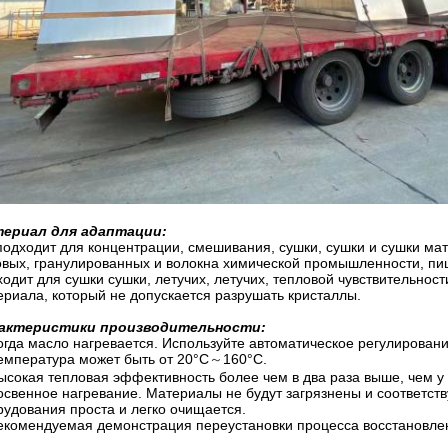
ериал для адаптации:
подходит для концентрации, смешивания, сушки, сушки и сушки мате
овых, гранулированных и волокна химической промышленности, п
ходит для сушки сушки, летучих, летучих, тепловой чувствительнос
ериала, который не допускается разрушать кристаллы.
актеристики производительности:
огда масло нагревается. Используйте автоматическое регулирован
емпература может быть от 20°C
～
160°С.
ысокая тепловая эффективность более чем в два раза выше, чем у
освенное нагревание. Материалы не будут загрязнены и соответс
рудования проста и легко очищается.
екомендуемая демонстрация переустановки процесса восстановлен