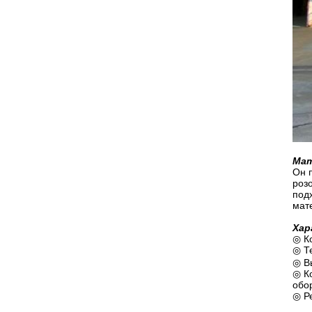
Мат
Он 
роз
под
мат
Хар
◎ К
◎ Т
◎ В
◎ К
обо
◎ Р