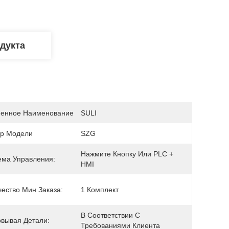
дукта
енное Наименование
SULI
р Модели
SZG
Нажмите Кнопку Или PLC + 
ема Управления:
HMI
чество Мин Заказа:
1 Комплект
В Соответствии С 
овывая Детали:
Требованиями Клиента