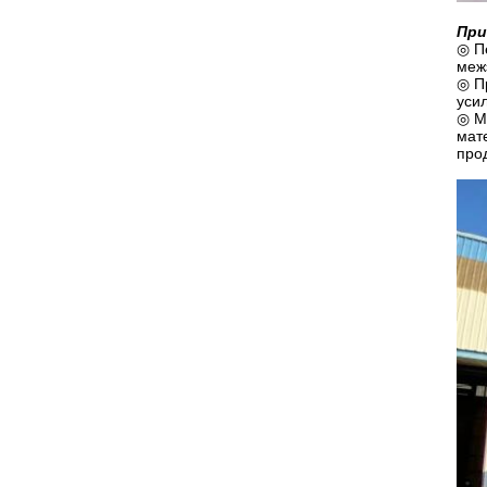
При
◎ П
меж
◎ П
уси
◎ М
мат
про