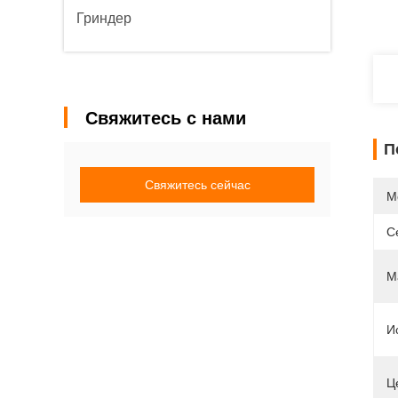
Гриндер
Свяжитесь с нами
П
Свяжитесь сейчас
М
С
М
И
Ц