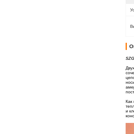
У
В
О
SZG
Дву
соч
цеп
нос
аме
пос
Как
теп
и к
кон