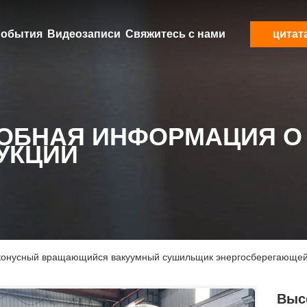
обытия
Видеозаписи
Свяжитесь с нами
цитат
ОБНАЯ ИНФОРМАЦИЯ О
УКЦИИ
конусный вращающийся вакуумный сушильщик энергосберегающе
Выс