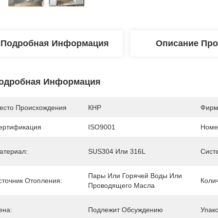
Подробная Информация
Описание Про
одробная Информация
есто Происхождения
КНР
Фирм
ертификация
ISO9001
Номе
атериал:
SUS304 Или 316L
Сист
Пары Или Горячей Воды Или 
сточник Отопления:
Коли
Проводящего Масла
ена:
Подлежит Обсуждению
Упак