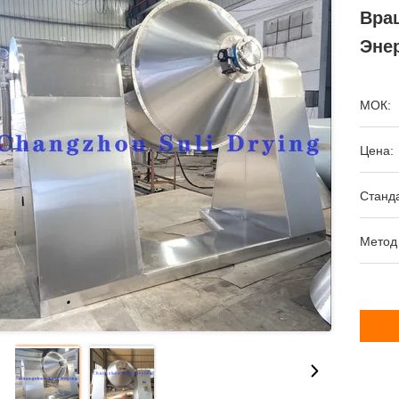
Вра
Эне
МОК:
Цена:
Станда
Метод