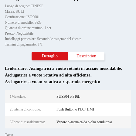
Luogo di origine: CINESE
Marca: SULI
Certificazione: ISO9001
Numero di modello: SZG
Quantità di ordine minimo: 1 set
Prezzo: Negoziabile
Imballaggi particolari: Secondo le esigenze del cliente
Termini di pagamento: T/T
Dettaglio
Description
Evidenziare:
Asciugatrici a vuoto rotanti in acciaio inossidabile
,
Asciugatrice a vuoto rotativa ad alta efficienza
,
Asciugatrice a vuoto rotativa a risparmio energetico
1Materiale:
SUS304 o 316L
2Sistema di controllo:
Push Button o PLC+HMI
3Fonte di riscaldamento:
Vapore o acqua calda o olio conduttivo
Tags: