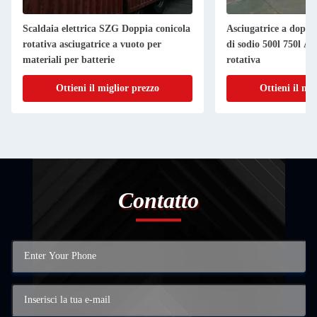
Scaldaia elettrica SZG Doppia conicola
Asciugatrice a doppi
rotativa asciugatrice a vuoto per
di sodio 500l 750l As
materiali per batterie
rotativa
Ottieni il miglior prezzo
Ottieni il mi
Contatto