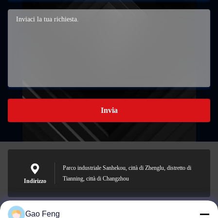
Invia
Parco industriale Sanhekou, città di Zhenglu, distretto di
Tianning, città di Changzhou
Indirizzo
Gao Feng