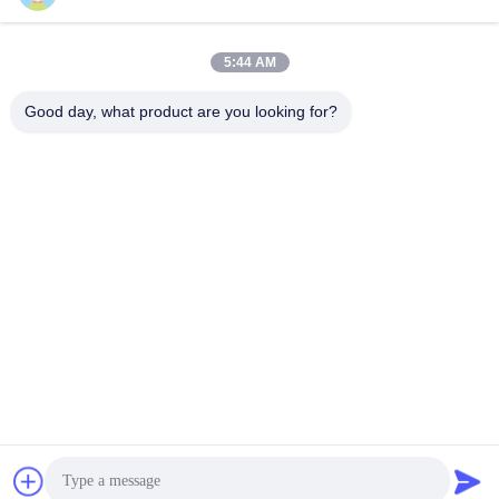
suli@sulidry.com
E-mail
5:44 AM
Good day, what product are you looking for?
0086-519-88670331
Telefono
Changzhou Su Li drying equipment Co., Ltd.
Ottieni il miglior prezzo
Get a Quote
Changzhou Su Li drying equipment Co., Ltd.