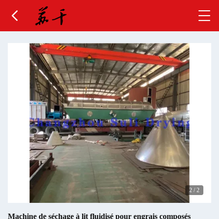
2
/
2
Machine de séchage à lit fluidisé pour engrais composés