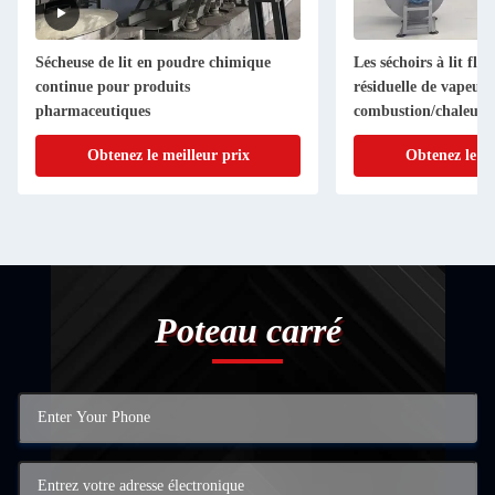
Sécheuse de lit en poudre chimique
Les séchoirs à lit flu
continue pour produits
résiduelle de vapeur 
pharmaceutiques
combustion/chaleur 
sont très efficaces, 
Obtenez le meilleur prix
Obtenez le me
et largement adaptab
Poteau carré