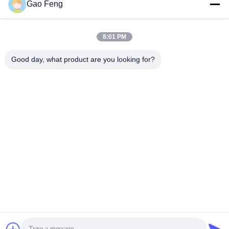
Gao Feng
suli@sulidry.com
E-mail
8:01 PM
Good day, what product are you looking for?
0086-519-88670331
Téléphone
Changzhou Su Li drying equipment Co., Ltd.