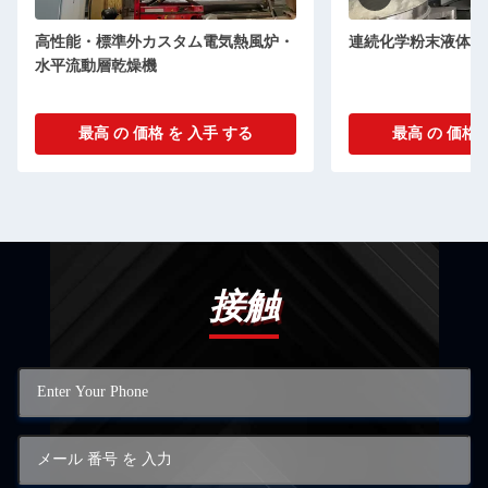
高性能・標準外カスタム電気熱風炉・
連続化学粉末液体床
水平流動層乾燥機
最高 の 価格 を 入手 する
最高 の 価格 
接触