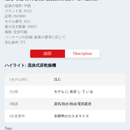
起源の場所: 中国
ブランド名: SULI
証明: ISO9001
モデル番号: ZLG
最小注文数量: 20SET
価格: 交渉可能
パッケージの詳細: 顧客の要求に応じて
支払条件: T/T
細部
Description
ハイライト:
流体式床乾燥機
1モデルNO:
ZLG
2仕様:
モデル に 依存 し て いる
3熱源:
蒸気/熱水/熱油/電気暖房
4生産要件:
非標準のカスタマイズ
Tags: