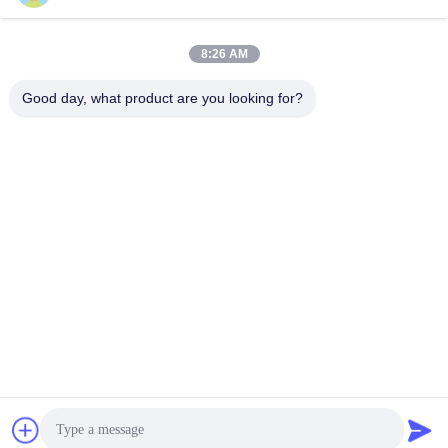
suli@sulidry.com
E-mail
8:26 AM
Good day, what product are you looking for?
0086-519-88670331
電話
Changzhou Su Li drying equipment Co., Ltd.
最高 の 価格 を 入手 する
Get a Quote
Changzhou Su Li drying equipment Co., Ltd.