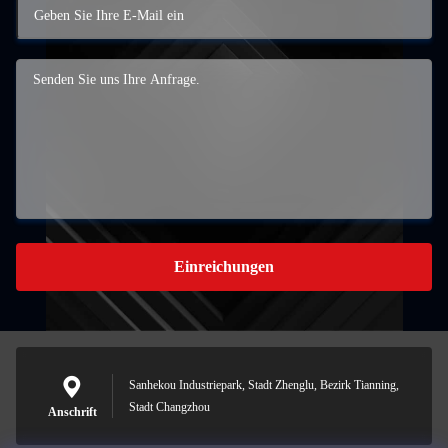
Einreichungen
Sanhekou Industriepark, Stadt Zhenglu, Bezirk Tianning,
Stadt Changzhou
Anschrift