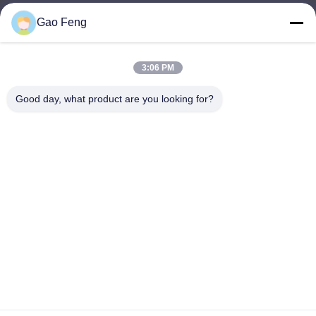
Gao Feng
suli@sulidry.com
E-mail
3:06 PM
Good day, what product are you looking for?
0086-519-88670331
Telefon
Changzhou Su Li drying equipment Co., Ltd.