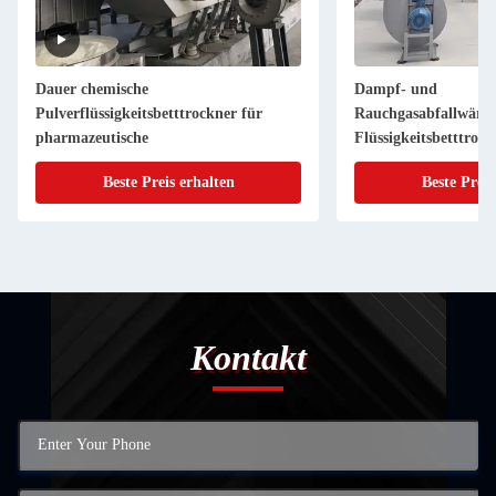
Dauer chemische
Dampf- und
Pulverflüssigkeitsbetttrockner für
Rauchgasabfallwär
pharmazeutische
Flüssigkeitsbetttrock
hocheffizient, energ
Beste Preis erhalten
Beste Preis
anpassungsfähig.
Kontakt