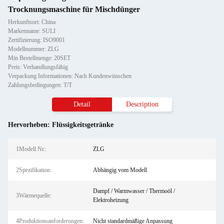
Trocknungsmaschine für Mischdünger
Herkunftsort: China
Markenname: SULI
Zertifizierung: ISO9001
Modellnummer: ZLG
Min Bestellmenge: 20SET
Preis: Verhandlungsfähig
Verpackung Informationen: Nach Kundenwünschen
Zahlungsbedingungen: T/T
Detail
Description
Hervorheben:
Flüssigkeitsgetränke
1Modell Nr.:
ZLG
2Spezifikation:
Abhängig vom Modell
Dampf / Warmwasser / Thermoöl /
3Wärmequelle:
Elektroheizung
4Produktionsanforderungen:
Nicht standardmäßige Anpassung