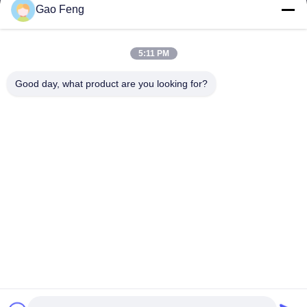
Gao Feng
suli@sulidry.com
E-mail
5:11 PM
Good day, what product are you looking for?
0086-519-88670331
फोन
Changzhou Su Li drying equipment Co., Ltd.