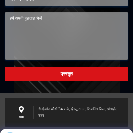
प्रस्तुत
सैनहेकोउ औद्योगिक पार्क, झेंगलू टाउन, तियानिंग जिला, चांगझोउ
शहर
पता