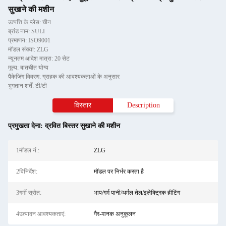
सुखाने की मशीन
उत्पत्ति के प्लेस: चीन
ब्रांड नाम: SULI
प्रमाणन: ISO9001
मॉडल संख्या: ZLG
न्यूनतम आदेश मात्रा: 20 सेट
मूल्य: बातचीत योग्य
पैकेजिंग विवरण: ग्राहक की आवश्यकताओं के अनुसार
भुगतान शर्तें: टी/टी
विस्तार
Description
प्रमुखता देना:
द्रवित बिस्तर सुखाने की मशीन
1मॉडल नं.:
ZLG
2विनिर्देश:
मॉडल पर निर्भर करता है
3गर्मी स्रोत:
भाप/गर्म पानी/थर्मल तेल/इलेक्ट्रिक हीटिंग
4उत्पादन आवश्यकताएं:
गैर-मानक अनुकूलन