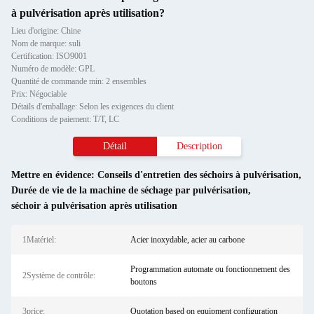
à pulvérisation après utilisation?
Lieu d'origine: Chine
Nom de marque: suli
Certification: ISO9001
Numéro de modèle: GPL
Quantité de commande min: 2 ensembles
Prix: Négociable
Détails d'emballage: Selon les exigences du client
Conditions de paiement: T/T, LC
Détail
Description
Mettre en évidence:
Conseils d'entretien des séchoirs à pulvérisation
,
Durée de vie de la machine de séchage par pulvérisation
,
séchoir à pulvérisation après utilisation
1Matériel:
Acier inoxydable, acier au carbone
Programmation automate ou fonctionnement des
2Système de contrôle:
boutons
3price:
Quotation based on equipment configuration