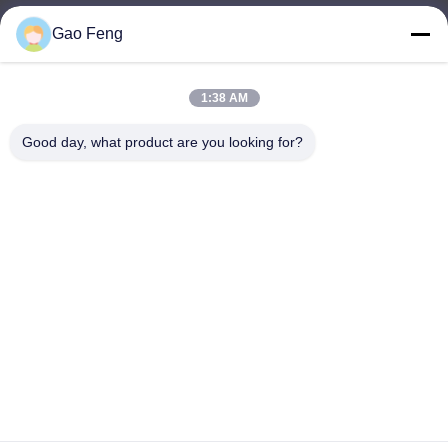
Gao Feng
suli@sulidry.com
E-mail
1:38 AM
Good day, what product are you looking for?
0086-519-88670331
Téléphone
Changzhou Su Li drying equipment Co., Ltd.