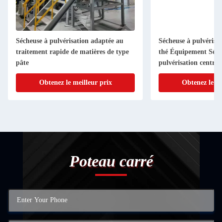
Sécheuse à pulvérisation adaptée au
Sécheuse à pulvérisa
traitement rapide de matières de type
thé Équipement Séch
pâte
pulvérisation centrifu
dans l'industrie alim
Obtenez le meilleur prix
Obtenez le me
Poteau carré