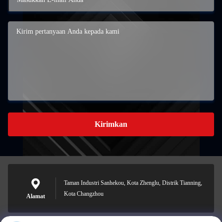
Kirimkan
Taman Industri Sanhekou, Kota Zhenglu, Distrik Tianning,
Kota Changzhou
Alamat