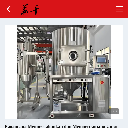
3
/
3
Bagaimana Mempertahankan dan Memperpanjang Umur