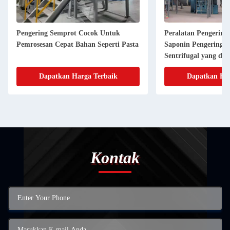
Peralatan Pengering Semprotan Teh
25Kg/H-500Kg/H
ta
Saponin Pengering Semprotan
2mPa-10mPa Ko
Sentrifugal yang digunakan dalam
industri makanan
Dapatkan Harga Terbaik
Dapatka
Kontak