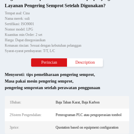
Layanan Pengering Semprot Setelah Digunakan?
Tempat asal: Cina
Nama merek: suli
Sertifikasi: ISO9001
Nomor model: LPG
Kuantitas min Order: 2 set
Harga: Dapat dinegosiasikan
Kemasan rincian: Sesuai dengan kebutuhan pelanggan
Syarat-syarat pembayaran: T/T, L/C
Perincian
Description
Menyoroti:
tips pemeliharaan pengering semprot
,
Masa pakai mesin pengering semprot
,
pengering semprotan setelah perawatan penggunaan
1Bahan:
Baja Tahan Karat, Baja Karbon
2Sistem Pengendalian:
Pemrograman PLC atau pengoperasian tombol
3price:
Quotation based on equipment configuration