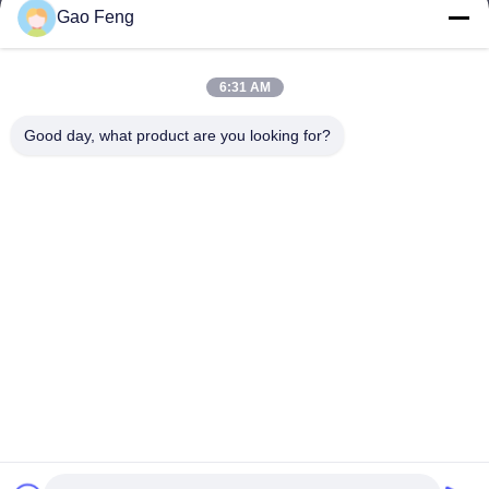
Gao Feng
suli@sulidry.com
E-mail
6:31 AM
Good day, what product are you looking for?
0086-519-88670331
Telepon
Changzhou Su Li drying equipment Co., Ltd.