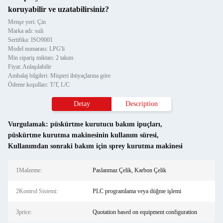
koruyabilir ve uzatabilirsiniz?
Menşe yeri: Çin
Marka adı: suli
Sertifika: ISO9001
Model numarası: LPG'li
Min sipariş miktarı: 2 takım
Fiyat: Anlaşılabilir
Ambalaj bilgileri: Müşteri ihtiyaçlarına göre
Ödeme koşulları: T/T, L/C
Detay
Description
Vurgulamak:
püskürtme kurutucu bakım ipuçları
,
püskürtme kurutma makinesinin kullanım süresi
,
Kullanımdan sonraki bakım için sprey kurutma makinesi
1Malzeme:
Paslanmaz Çelik, Karbon Çelik
2Kontrol Sistemi:
PLC programlama veya düğme işlemi
3price:
Quotation based on equipment configuration