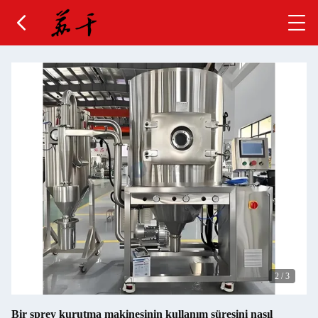
2
/
3
Bir sprey kurutma makinesinin kullanım süresini nasıl