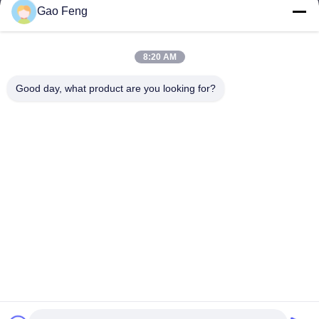
Gao Feng
suli@sulidry.com
E-mail
8:20 AM
Good day, what product are you looking for?
0086-519-88670331
Telefon.
Changzhou Su Li drying equipment Co., Ltd.