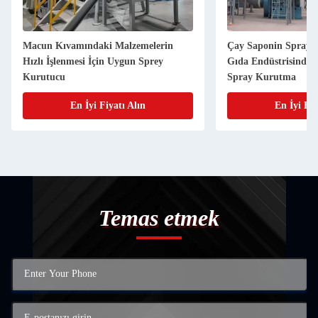
Macun Kıvamındaki Malzemelerin
Çay Saponin Spray 
Hızlı İşlenmesi İçin Uygun Sprey
Gıda Endüstrisinde 
Kurutucu
Spray Kurutma
En İyi Fiyatı Alın
En İyi Fiy
Temas etmek