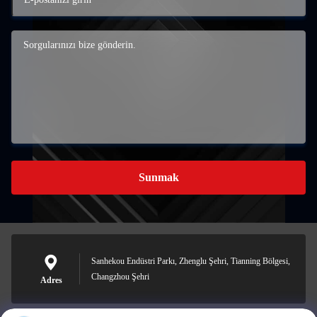
Sunmak
Sanhekou Endüstri Parkı, Zhenglu Şehri, Tianning Bölgesi,
Changzhou Şehri
Adres