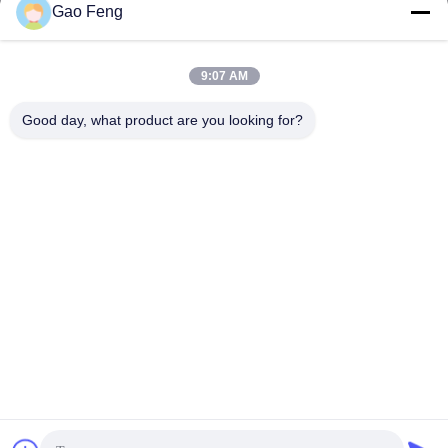
Gao Feng
suli@sulidry.com
E-mail
9:07 AM
Good day, what product are you looking for?
0086-519-88670331
โทรศัพท์
Changzhou Su Li drying equipment Co., Ltd.