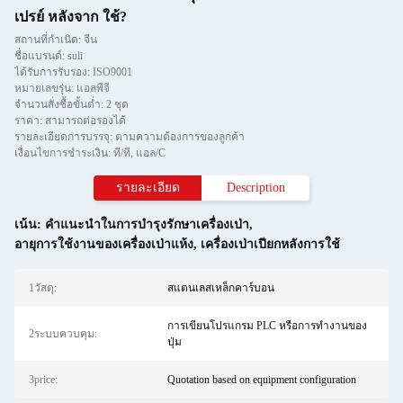
เปรย์ หลังจาก ใช้?
สถานที่กำเนิด: จีน
ชื่อแบรนด์: suli
ได้รับการรับรอง: ISO9001
หมายเลขรุ่น: แอลพีจี
จำนวนสั่งซื้อขั้นต่ำ: 2 ชุด
ราคา: สามารถต่อรองได้
รายละเอียดการบรรจุ: ตามความต้องการของลูกค้า
เงื่อนไขการชำระเงิน: ที/ที, แอล/C
รายละเอียด
Description
เน้น:
คําแนะนําในการบํารุงรักษาเครื่องเป่า
,
อายุการใช้งานของเครื่องเป่าแห้ง
,
เครื่องเป่าเปียกหลังการใช้
1วัสดุ:
สแตนเลสเหล็กคาร์บอน
การเขียนโปรแกรม PLC หรือการทำงานของ
2ระบบควบคุม:
ปุ่ม
3price:
Quotation based on equipment configuration