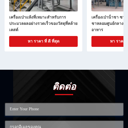
องเป่าแห้งที่เหมาะสําหรับการ
เครื่องเป่าน้ําชา ซาโปนิน เครื่อง
วลผลอย่างรวดเร็วของวัสดุที่คล้าย
ชาหลอมศูนย์กลางที่ใช้ในอุตส
์
อาหาร
หา ราคา ที่ ดี ที่สุด
หา ราคา ที่ ดี ที่สุด
ติดต่อ