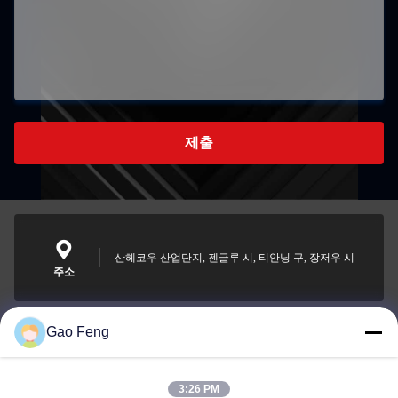
제출
산헤코우 산업단지, 젠글루 시, 티안닝 구, 장저우 시
주소
Gao Feng
suli@sulidry.com
E-mail
3:26 PM