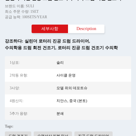
브랜드 이름: SULI
최소 주문 수량: 1SET
공급 능력: 100SETS/YEAR
세부사항
Description
강조하다:
실린더 로터리 진공 드럼 드라이어
,
수의학용 드럼 회전 건조기
,
로터리 진공 드럼 건조기 수의학
1상표:
술리
2작동 유형:
사이클 운영
3사양:
모델 위의 데포트슈
4원산지:
치안스, 중국 (본토)
5추가 용량:
분쇄
Tags: