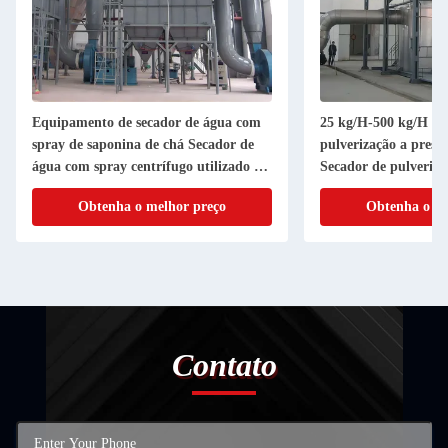
Equipamento de secador de água com
25 kg/H-500 kg/H Se
spray de saponina de chá Secador de
pulverização a pres
água com spray centrífugo utilizado na
Secador de pulveriza
indústria alimentar
Obtenha o melhor preço
Obtenha o me
Contato