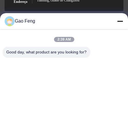
Tianning, cidade de Changzhou
Endereço
Gao Feng
suli@sulidry.com
E-mail
2:39 AM
Good day, what product are you looking for?
0086-519-88670331
Telefone
Changzhou Su Li drying equipment Co., Ltd.