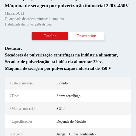
Máquina de secagem por pulverização industrial 220V-450V
Marca: SULI
Quantidade de ordem mínima: 1 conjunto
Habilidade da fonte: 220sets/year
Detalhe
Description
Destacar:
Secadores de pulverização centrífugas na indústria alimentar
,
Secador de pulverização na indústria alimentar 220v
,
Máquina de secagem por pulverização industrial de 450 V
1Estado material:
Líquido
2Tipo:
Spray centrífugo
3Marca comercial:
SULI
4Especificações:
Depende do Modelo
5Origem:
Jiangsu, China (continente)