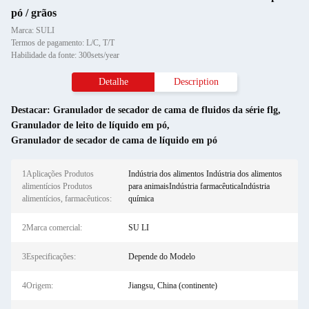
pó / grãos
Marca: SULI
Termos de pagamento: L/C, T/T
Habilidade da fonte: 300sets/year
Detalhe
Description
Destacar:
Granulador de secador de cama de fluidos da série flg
,
Granulador de leito de líquido em pó
,
Granulador de secador de cama de líquido em pó
1Aplicações Produtos
Indústria dos alimentos Indústria dos alimentos
alimentícios Produtos
para animaisIndústria farmacêuticaIndústria
alimentícios, farmacêuticos:
química
2Marca comercial:
SU LI
3Especificações:
Depende do Modelo
4Origem:
Jiangsu, China (continente)