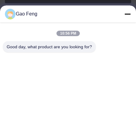
Gao Feng
suli@sulidry.com
E-mail
10:56 PM
Good day, what product are you looking for?
0086-519-88670331
Telefone
Changzhou Su Li drying equipment Co., Ltd.