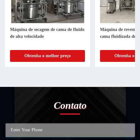
Máquina de secagem de cama de fluido
Máquina de revestim
de alta velocidade
cama fluidizada de 
Obtenha o melhor preço
Obtenha o me
Contato