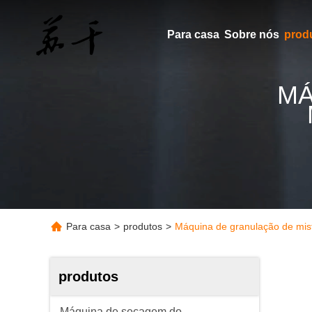
Para casa
Sobre nós
prod
MÁ
Para casa
>
produtos
>
Máquina de granulação de mist
produtos
Máquina de secagem do