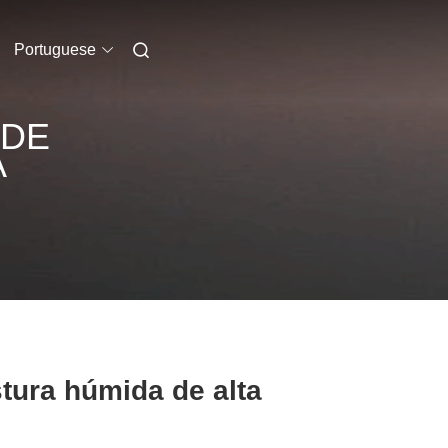
Portuguese
 DE
A
tura húmida de alta