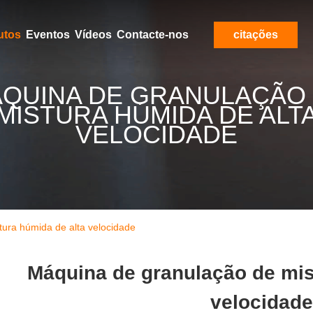
utos
Eventos
Vídeos
Contacte-nos
citações
QUINA DE GRANULAÇÃO
MISTURA HÚMIDA DE ALT
VELOCIDADE
ura húmida de alta velocidade
Máquina de granulação de mis
velocidade