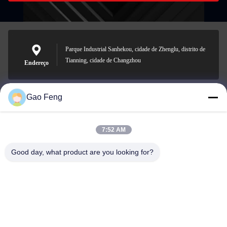
Parque Industrial Sanhekou, cidade de Zhenglu, distrito de
Tianning, cidade de Changzhou
Endereço
Gao Feng
suli@sulidry.com
E-mail
7:52 AM
Good day, what product are you looking for?
0086-519-88670331
Telefone