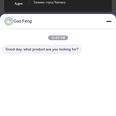
Тяньнин, город Чанчжоу
Адрес
Gao Feng
suli@sulidry.com
E-mail
11:05 AM
Good day, what product are you looking for?
0086-519-88670331
Телефон
Changzhou Su Li drying equipment Co., Ltd.