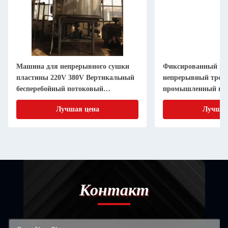
Машина для непрерывного сушки
Фиксированный ги
пластины 220V 380V Вертикальный
непрерывный трей
бесперебойный потоковый
промышленный на 
сушильщик зерна
Лучшая цена
Лучшая
Контакт