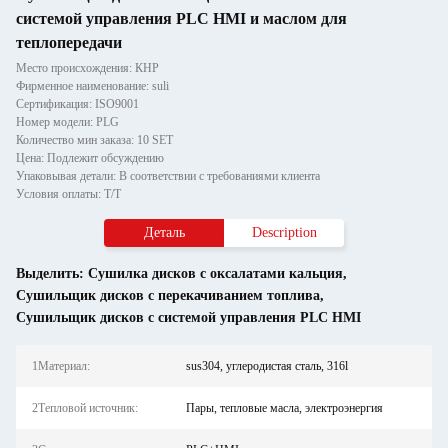
системой управления PLC HMI и маслом для
теплопередачи
Место происхождения: КНР
Фирменное наименование: suli
Сертификация: ISO9001
Номер модели: PLG
Количество мин заказа: 10 SET
Цена: Подлежит обсуждению
Упаковывая детали: В соответствии с требованиями клиента
Условия оплаты: T/T
Деталь
Description
Выделить:
Сушилка дисков с оксалатами кальция
,
Сушильщик дисков с перекачиванием топлива
,
Сушильщик дисков с системой управления PLC HMI
1Материал:
sus304, углеродистая сталь, 316l
2Тепловой источник:
Пары, тепловые масла, электроэнергия