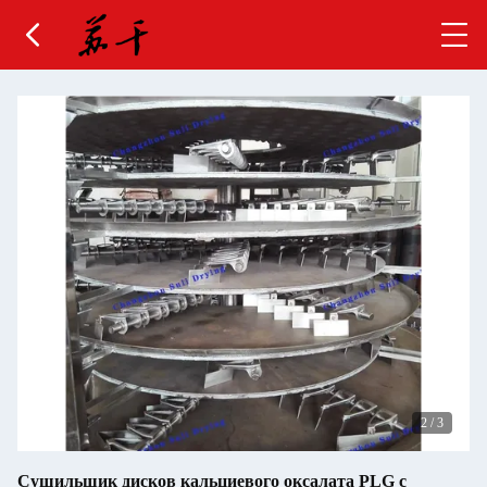
2
/
3
Сушильщик дисков кальциевого оксалата PLG с