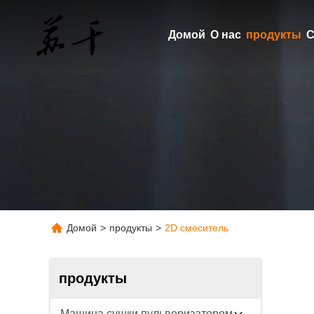
Домой
О нас
продукты
С
Домой
>
продукты
>
2D смеситель
продукты
Машина сушки пульверизатором