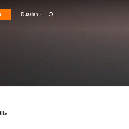
а
Russian
ль