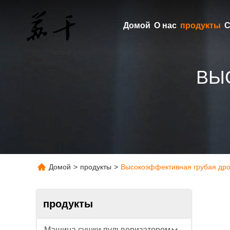
Домой
О нас
продукты
С
ВЫ
Домой
>
продукты
>
Высокоэффективная грубая др
продукты
Машина сушки пульверизатором