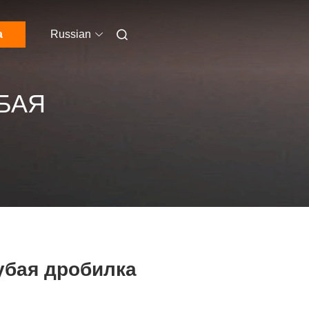
а
Russian
БАЯ
убая дробилка