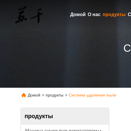
Домой
О нас
продукты
С
С
Домой
>
продукты
>
Система удаления пыли
продукты
Машина сушки пульверизатором