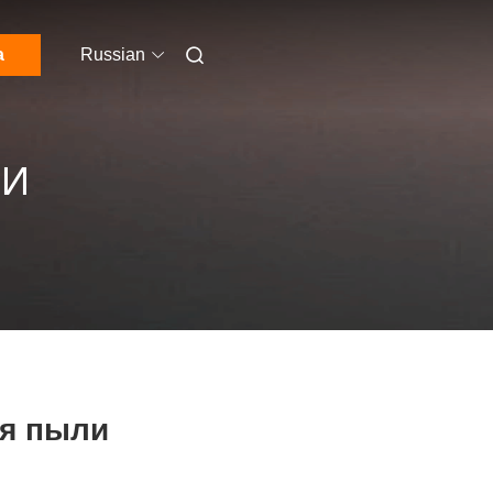
а
Russian
ЛИ
я пыли