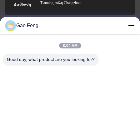
Tianning, πόλη Changzhou
Διεύθυνση
Gao Feng
suli@sulidry.com
E-mail
8:04 AM
Good day, what product are you looking for?
0086-519-88670331
Τηλεφώνημα
Changzhou Su Li drying equipment Co., Ltd.