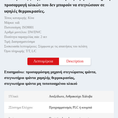
προσαρμογή υλικών που δεν μπορούν να στεγνώσουν σε
υψηλές θερμοκρασίες.
Τόπος καταγωγής: Κίνα
Μάρκα: suli
Πιστοποίηση: ISO9001
Αριθμό μοντέλου: DW/DWC
Ποσότητα παραγγελίας min: 2 σετ
Τιμή: Διαπραγματεύσιμα
Συσκευασία λεπτομέρειες: Σύμφωνα με τις απαιτήσεις του πελάτη
Όροι πληρωμής: T/T, L/C
Λεπτομέρεια
Description
Επισημαίνω:
προσαρμόσιμη μηχανή στεγνώματος ιμάντα
,
στεγνωτήριο ιμάντα χαμηλής θερμοκρασίας
,
στεγνωτήριο ιμάντα μη τυποποιημένου υλικού
1Υλικό:
Ανοξείδωτο, Ανθρακούχο Χάλυβα
2Σύστημα Ελέγχου:
Προγραμματισμός PLC ή κουμπιά