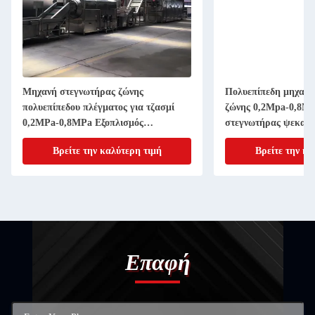
Μηχανή στεγνωτήρας ζώνης
Πολυεπίπεδη μηχανή
πολυεπίπεδου πλέγματος για τζασμί
ζώνης 0,2Mpa-0,8Mp
0,2MPa-0,8MPa Εξοπλισμός
στεγνωτήρας ψεκασ
στεγνώσεως ζώνης
Βρείτε την καλύτερη τιμή
Βρείτε την κα
Επαφή