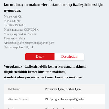
kurutulmayan malzemelerin standart dışı özelleştirilmesi için
uygundur.
Menşe yeri: Çin
Marka adı: suli
Sertifika: ISO9001
Model numarası: ÇÖP/ÇÖPK
Min sipariş miktarı: 2 takım
Fiyat: Anlaşılabilir
Ambalaj bilgileri: Müşteri ihtiyaçlarına göre
Ödeme koşulları: T/T, L/C
Detay
Description
Vurgulamak:
özelleştirilebilir kemer kurutma makinesi
,
düşük sıcaklıklı kemer kurutma makinesi
,
standart olmayan malzeme kemer kurutma makinesi
1Malzeme:
Paslanmaz Çelik, Karbon Çelik
2Kontrol Sistemi:
PLC programlama veya düğmeler