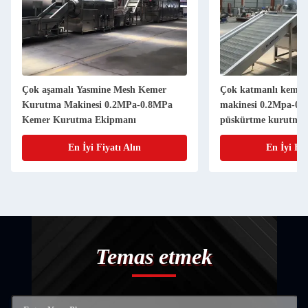
Çok aşamalı Yasmine Mesh Kemer
Çok katmanlı kemer
Kurutma Makinesi 0.2MPa-0.8MPa
makinesi 0.2Mpa-0.8
Kemer Kurutma Ekipmanı
püskürtme kurutma 
En İyi Fiyatı Alın
En İyi Fiy
Temas etmek