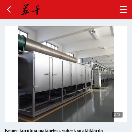
2
/
3
Kemer kurutma makineleri, yüksek sıcaklıklarda