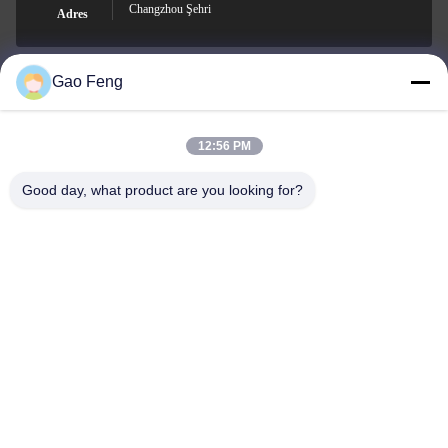
Changzhou Şehri
Adres
Gao Feng
suli@sulidry.com
E-mail
12:56 PM
Good day, what product are you looking for?
0086-519-88670331
Telefon.
Changzhou Su Li drying equipment Co., Ltd.