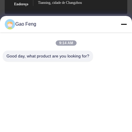
Tianning, cidade de Changzhou
Endereço
Gao Feng
suli@sulidry.com
E-mail
9:14 AM
Good day, what product are you looking for?
0086-519-88670331
Telefone
Changzhou Su Li drying equipment Co., Ltd.