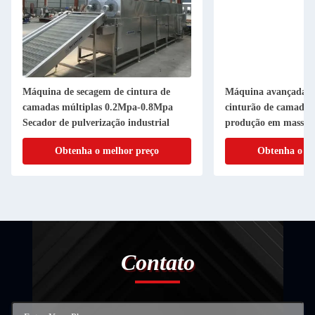
Máquina de secagem de cintura de
Máquina avançada d
camadas múltiplas 0.2Mpa-0.8Mpa
cinturão de camada 
Secador de pulverização industrial
produção em massa d
Obtenha o melhor preço
Obtenha o me
Contato