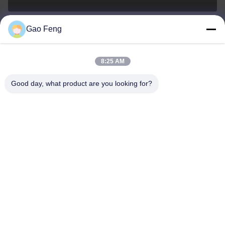
Gao Feng
suli@sulidry.com
E-mail
8:25 AM
Good day, what product are you looking for?
0086-519-88670331
Điện thoại
Changzhou Su Li drying equipment Co., Ltd.