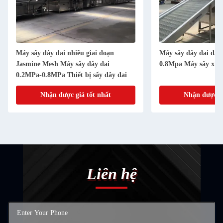
Máy sấy dây đai nhiều giai đoạn
Máy sấy dây đai đa 
Jasmine Mesh Máy sấy dây đai
0.8Mpa Máy sấy xịt 
0.2MPa-0.8MPa Thiết bị sấy dây đai
Nhận được giá tốt nhất
Nhận được gi
Liên hệ