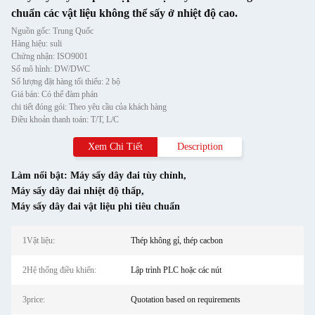
chuẩn các vật liệu không thể sấy ở nhiệt độ cao.
Nguồn gốc: Trung Quốc
Hàng hiệu: suli
Chứng nhận: ISO9001
Số mô hình: DW/DWC
Số lượng đặt hàng tối thiểu: 2 bộ
Giá bán: Có thể đàm phán
chi tiết đóng gói: Theo yêu cầu của khách hàng
Điều khoản thanh toán: T/T, L/C
Xem Chi Tiết
Description
Làm nổi bật:
Máy sấy dây đai tùy chỉnh
,
Máy sấy dây đai nhiệt độ thấp
,
Máy sấy dây đai vật liệu phi tiêu chuẩn
1Vật liệu:
Thép không gỉ, thép cacbon
2Hệ thống điều khiển:
Lập trình PLC hoặc các nút
3price:
Quotation based on requirements