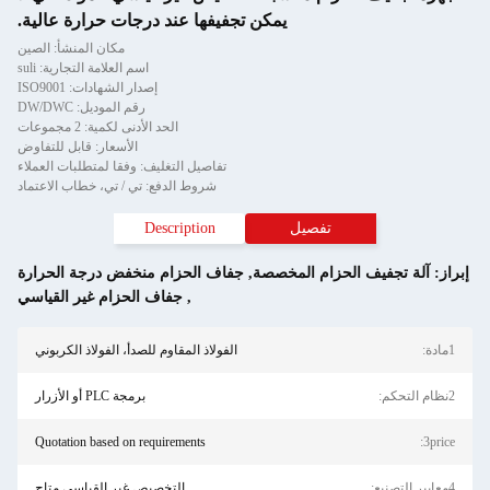
يمكن تجفيفها عند درجات حرارة عالية.
مكان المنشأ: الصين
اسم العلامة التجارية: suli
إصدار الشهادات: ISO9001
رقم الموديل: DW/DWC
الحد الأدنى لكمية: 2 مجموعات
الأسعار: قابل للتفاوض
تفاصيل التغليف: وفقا لمتطلبات العملاء
شروط الدفع: تي / تي، خطاب الاعتماد
تفصيل
Description
يف الحزام المخصصة
,
جفاف الحزام منخفض درجة الحرارة
,
جفاف الحزام غير القياسي
الفولاذ المقاوم للصدأ، الفولاذ الكربوني
برمجة PLC أو الأزرار
Quotation based on requirements
التخصيص غير القياسي متاح