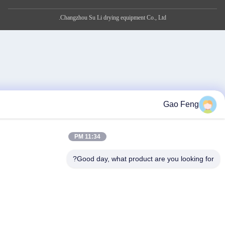
Changzhou Su Li drying equipment Co., Ltd.
Ga
11:34 PM
Good day, what product are you