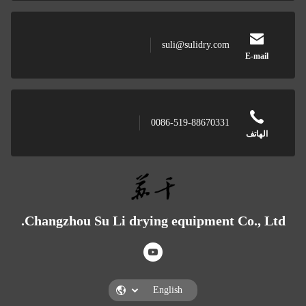
suli@sulidry.com
0086-519-88670331
Changzhou Su Li drying equipment C